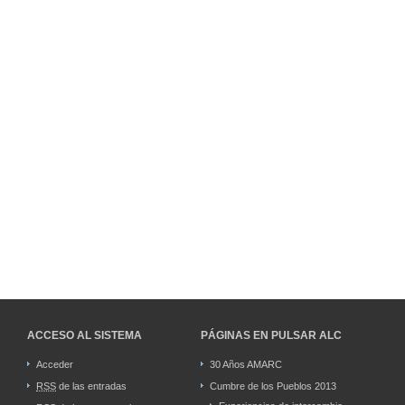
ACCESO AL SISTEMA
PÁGINAS EN PULSAR ALC
Acceder
30 Años AMARC
RSS
de las entradas
Cumbre de los Pueblos 2013