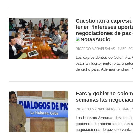
Cuestionan a expresi
tener “intereses oport
negociaciones de paz
RICARDO MARAPI SALAS
· 1 ABR, 20
Los expresidentes de Colombia, 
estarían fuertemente relacionado
de dicho país. Además tendrían “i
Farc y gobierno colom
semanas las negociac
RICARDO MARAPI SALAS
· 30 MAR, 
Las Fuerzas Armadas Revolucion
gobierno colombiano decidieron 
negociaciones de paz que venían 