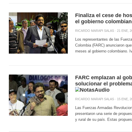
Finaliza el cese de ho
el gobierno colombia
RICARDO MARAPI SALAS
· 21 ENE, 2
Los representantes de las Fuerz
Colombia (FARC) anunciaron que d
meses al gobierno colombiano. Iv
FARC emplazan al gob
solucionar el problema
RICARDO MARAPI SALAS
· 15 ENE, 2
Las Fuerzas Armadas Revolucion
presentaron una serie de propuest
y rural de su país. Estas propues