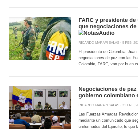
FARC y presidente de
que negociaciones de
RICARDO MARAPI SALAS
· 5 FEB, 20
El presidente de Colombia, Juan
negociaciones de paz con las Fu
Colombia, FARC, van por buen ca
Negociaciones de paz 
gobierno colombiano e
RICARDO MARAPI SALAS
· 31 ENE, 2
Las Fuerzas Armadas Revolucion
mediante un comunicado que segu
uniformados del Ejército, lo que 