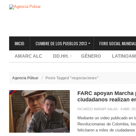
INICIO
CUMBRE DE LOS PUEBLOS 2013
FORO SOCIAL MUNDIAL
AMARC ALC
DD.HH.
GÉNERO
LATINOAM
Agencia Púlsar
Posts Tagged "negociaciones"
FARC apoyan Marcha p
ciudadanos realizan 
RICARDO MARAPI SALAS
· 9 ABR, 20
Mediante un video publicado en 
Revolucionarias de Colombia, los 
felicitaron a miles de ciudadanos