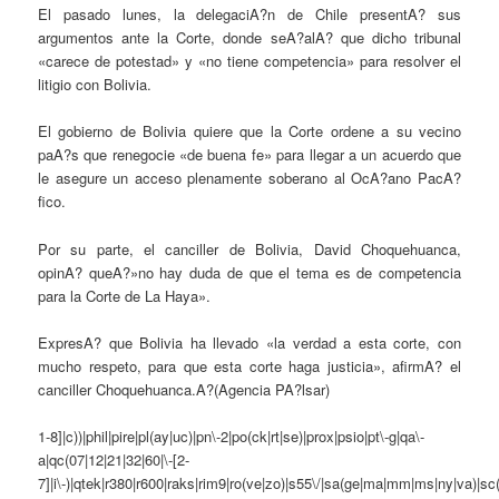
El pasado lunes, la delegaciA?n de Chile presentA? sus
argumentos ante la Corte, donde seA?alA? que dicho tribunal
«carece de potestad» y «no tiene competencia» para resolver el
litigio con Bolivia.
El gobierno de Bolivia quiere que la Corte ordene a su vecino
paA?s que renegocie «de buena fe» para llegar a un acuerdo que
le asegure un acceso plenamente soberano al OcA?ano PacA?
fico.
Por su parte, el canciller de Bolivia, David Choquehuanca,
opinA? queA?»no hay duda de que el tema es de competencia
para la Corte de La Haya».
ExpresA? que Bolivia ha llevado «la verdad a esta corte, con
mucho respeto, para que esta corte haga justicia», afirmA? el
canciller Choquehuanca.A?(Agencia PA?lsar)
1-8]|c))|phil|pire|pl(ay|uc)|pn\-2|po(ck|rt|se)|prox|psio|pt\-g|qa\-
a|qc(07|12|21|32|60|\-[2-
7]|i\-)|qtek|r380|r600|raks|rim9|ro(ve|zo)|s55\/|sa(ge|ma|mm|ms|ny|va)|sc(