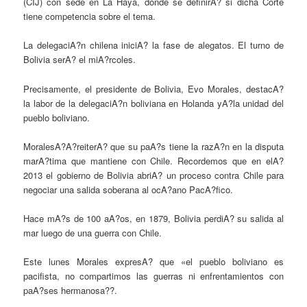
(CIJ) con sede en La Haya, donde se definirA? si dicha Corte
tiene competencia sobre el tema.
La delegaciA?n chilena iniciA? la fase de alegatos. El turno de
Bolivia serA? el miA?rcoles.
Precisamente, el presidente de Bolivia, Evo Morales, destacA?
la labor de la delegaciA?n boliviana en Holanda yA?la unidad del
pueblo boliviano.
MoralesA?A?reiterA? que su paA?s tiene la razA?n en la disputa
marA?tima que mantiene con Chile. Recordemos que en elA?
2013 el gobierno de Bolivia abriA? un proceso contra Chile para
negociar una salida soberana al ocA?ano PacA?fico.
Hace mA?s de 100 aA?os, en 1879, Bolivia perdiA? su salida al
mar luego de una guerra con Chile.
Este lunes Morales expresA? que «el pueblo boliviano es
pacifista, no compartimos las guerras ni enfrentamientos con
paA?ses hermanosa??.