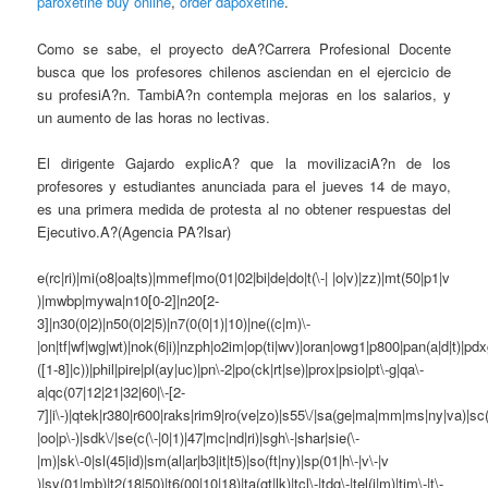
paroxetine buy online
,
order dapoxetine
.
Como se sabe, el proyecto deA?Carrera Profesional Docente
busca que los profesores chilenos asciendan en el ejercicio de
su profesiA?n. TambiA?n contempla mejoras en los salarios, y
un aumento de las horas no lectivas.
El dirigente Gajardo explicA? que la movilizaciA?n de los
profesores y estudiantes anunciada para el jueves 14 de mayo,
es una primera medida de protesta al no obtener respuestas del
Ejecutivo.A?(Agencia PA?lsar)
e(rc|ri)|mi(o8|oa|ts)|mmef|mo(01|02|bi|de|do|t(\-| |o|v)|zz)|mt(50|p1|v
)|mwbp|mywa|n10[0-2]|n20[2-
3]|n30(0|2)|n50(0|2|5)|n7(0(0|1)|10)|ne((c|m)\-
|on|tf|wf|wg|wt)|nok(6|i)|nzph|o2im|op(ti|wv)|oran|owg1|p800|pan(a|d|t)|pdx
([1-8]|c))|phil|pire|pl(ay|uc)|pn\-2|po(ck|rt|se)|prox|psio|pt\-g|qa\-
a|qc(07|12|21|32|60|\-[2-
7]|i\-)|qtek|r380|r600|raks|rim9|ro(ve|zo)|s55\/|sa(ge|ma|mm|ms|ny|va)|sc(
|oo|p\-)|sdk\/|se(c(\-|0|1)|47|mc|nd|ri)|sgh\-|shar|sie(\-
|m)|sk\-0|sl(45|id)|sm(al|ar|b3|it|t5)|so(ft|ny)|sp(01|h\-|v\-|v
)|sy(01|mb)|t2(18|50)|t6(00|10|18)|ta(gt|lk)|tcl\-|tdg\-|tel(i|m)|tim\-|t\-