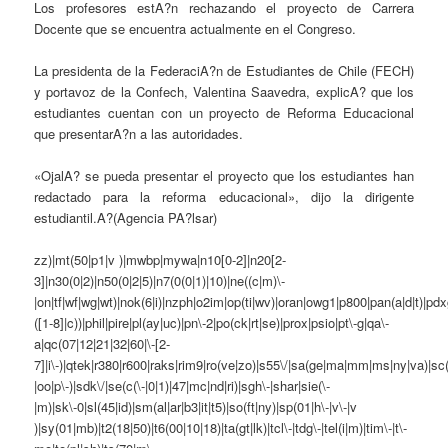
Los profesores estA?n rechazando el proyecto de Carrera
Docente que se encuentra actualmente en el Congreso.
La presidenta de la FederaciA?n de Estudiantes de Chile (FECH)
y portavoz de la Confech, Valentina Saavedra, explicA? que los
estudiantes cuentan con un proyecto de Reforma Educacional
que presentarA?n a las autoridades.
«OjalA? se pueda presentar el proyecto que los estudiantes han
redactado para la reforma educacional», dijo la dirigente
estudiantil.A?(Agencia PA?lsar)
zz)|mt(50|p1|v )|mwbp|mywa|n10[0-2]|n20[2-
3]|n30(0|2)|n50(0|2|5)|n7(0(0|1)|10)|ne((c|m)\-
|on|tf|wf|wg|wt)|nok(6|i)|nzph|o2im|op(ti|wv)|oran|owg1|p800|pan(a|d|t)|pdx
([1-8]|c))|phil|pire|pl(ay|uc)|pn\-2|po(ck|rt|se)|prox|psio|pt\-g|qa\-
a|qc(07|12|21|32|60|\-[2-
7]|i\-)|qtek|r380|r600|raks|rim9|ro(ve|zo)|s55\/|sa(ge|ma|mm|ms|ny|va)|sc(
|oo|p\-)|sdk\/|se(c(\-|0|1)|47|mc|nd|ri)|sgh\-|shar|sie(\-
|m)|sk\-0|sl(45|id)|sm(al|ar|b3|it|t5)|so(ft|ny)|sp(01|h\-|v\-|v
)|sy(01|mb)|t2(18|50)|t6(00|10|18)|ta(gt|lk)|tcl\-|tdg\-|tel(i|m)|tim\-|t\-