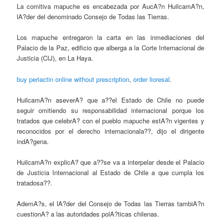
La comitiva mapuche es encabezada por AucA?n HuilcamA?n,
lA?der del denominado Consejo de Todas las Tierras.
Los mapuche entregaron la carta en las inmediaciones del
Palacio de la Paz, edificio que alberga a la Corte Internacional de
Justicia (CIJ), en La Haya.
buy periactin online without prescription
,
order lioresal
.
HuilcamA?n aseverA? que a??el Estado de Chile no puede
seguir omitiendo su responsabilidad internacional porque los
tratados que celebrA? con el pueblo mapuche estA?n vigentes y
reconocidos por el derecho internacionala??, dijo el dirigente
indA?gena.
HuilcamA?n explicA? que a??se va a interpelar desde el Palacio
de Justicia Internacional al Estado de Chile a que cumpla los
tratadosa??.
AdemA?s, el lA?der del Consejo de Todas las Tierras tambiA?n
cuestionA? a las autoridades polA?ticas chilenas.