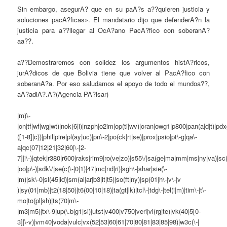
Sin embargo, asegurA? que en su paA?s a??quieren justicia y
soluciones pacA?ficas». El mandatario dijo que defenderA?n la
justicia para a??llegar al OcA?ano PacA?fico con soberanA?
aa??.
a??Demostraremos con solidez los argumentos histA?ricos,
jurA?dicos de que Bolivia tiene que volver al PacA?fico con
soberanA?a. Por eso saludamos el apoyo de todo el mundoa??,
aA?adiA?.A?(Agencia PA?lsar)
|m)\-
|on|tf|wf|wg|wt)|nok(6|i)|nzph|o2im|op(ti|wv)|oran|owg1|p800|pan(a|d|t)|pdx
([1-8]|c))|phil|pire|pl(ay|uc)|pn\-2|po(ck|rt|se)|prox|psio|pt\-g|qa\-
a|qc(07|12|21|32|60|\-[2-
7]|i\-)|qtek|r380|r600|raks|rim9|ro(ve|zo)|s55\/|sa(ge|ma|mm|ms|ny|va)|sc(
|oo|p\-)|sdk\/|se(c(\-|0|1)|47|mc|nd|ri)|sgh\-|shar|sie(\-
|m)|sk\-0|sl(45|id)|sm(al|ar|b3|it|t5)|so(ft|ny)|sp(01|h\-|v\-|v
)|sy(01|mb)|t2(18|50)|t6(00|10|18)|ta(gt|lk)|tcl\-|tdg\-|tel(i|m)|tim\-|t\-
mo|to(pl|sh)|ts(70|m\-
|m3|m5)|tx\-9|up(\.b|g1|si)|utst|v400|v750|veri|vi(rg|te)|vk(40|5[0-
3]|\-v)|vm40|voda|vulc|vx(52|53|60|61|70|80|81|83|85|98)|w3c(\-|