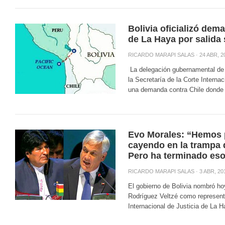
Bolivia oficializó dem
de La Haya por salida
RICARDO MARAPI SALAS
· 24 ABR, 2
La delegación gubernamental de B
la Secretaría de la Corte Interna
una demanda contra Chile donde p
Evo Morales: “Hemos p
cayendo en la trampa 
Pero ha terminado es
RICARDO MARAPI SALAS
· 3 ABR, 20
El gobierno de Bolivia nombró ho
Rodríguez Veltzé como representa
Internacional de Justicia de La Ha