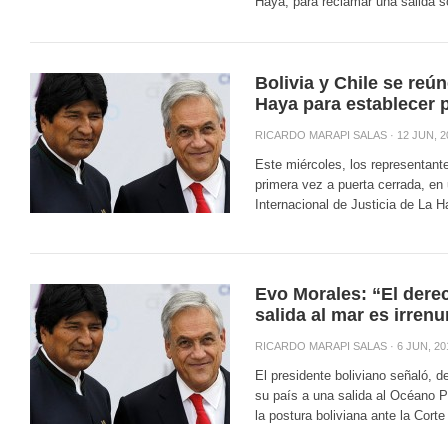
Haya, para reclamar una salida s
Bolivia y Chile se reú
Haya para establecer 
RICARDO MARAPI SALAS
· 12 JUN, 2
Este miércoles, los representante
primera vez a puerta cerrada, en 
Internacional de Justicia de La H
Evo Morales: “El dere
salida al mar es irren
RICARDO MARAPI SALAS
· 6 JUN, 20
El presidente boliviano señaló, d
su país a una salida al Océano Pa
la postura boliviana ante la Corte 