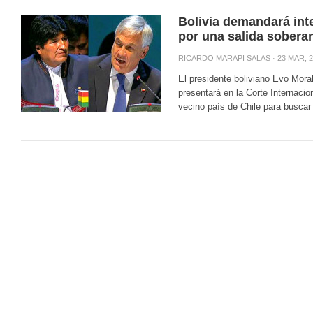
Bolivia demandará int
por una salida sobera
RICARDO MARAPI SALAS
· 23 MAR, 
El presidente boliviano Evo Mora
presentará en la Corte Internaci
vecino país de Chile para buscar 