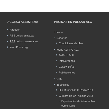
ACCESO AL SISTEMA
PÁGINAS EN PULSAR ALC
Acceder
Inicio
RSS
de las entradas
Nosotros
RSS
de los comentarios
Condiciones de Uso
WordPress.org
Webs AMARC ALC
AMARC ALC
InfoDerechos
Cara y Señal
Publicaciones
CBC
Especiales
Día Mundial de la Radio 2014
Cumbre de los Pueblos 2013
Experiencias de intercambio
comunitario