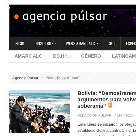
INICIO
NOSOTROS
WEBS AMARC ALC
CBC
ESPEC
AMARC ALC
DD.HH.
GÉNERO
LATINOAM
Agencia Púlsar
Posts Tagged "mar"
Bolivia: “Demostrarem
argumentos para volve
soberanía”
REDACCIÓN PULSAR
· 4 MAY, 2015 ·
Este lunes se iniciaron los alegat
estableció Bolivia contra Chile. L