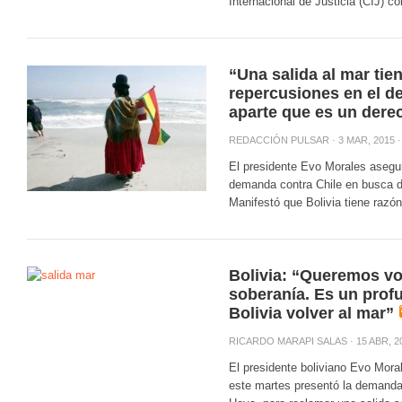
Internacional de Justicia (CIJ) co
“Una salida al mar tie
repercusiones en el de
aparte que es un dere
REDACCIÓN PULSAR
· 3 MAR, 2015 
El presidente Evo Morales asegur
demanda contra Chile en busca de
Manifestó que Bolivia tiene razón
Bolivia: “Queremos vol
soberanía. Es un prof
Bolivia volver al mar”
RICARDO MARAPI SALAS
· 15 ABR, 2
El presidente boliviano Evo Mora
este martes presentó la demanda 