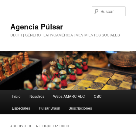
Busc
Agencia Púlsar
DD.HH | GÉNERO | LATINOAMÉRICA | MOVIMIENTOS SOCIALES
Menú
Inicio
Nosotros
Webs AMARC ALC
CBC
Ir
Ir
principal
Especiales
Pulsar Brasil
Suscripciones
al
al
contenido
contenido
ARCHIVO DE LA ETIQUETA:
DDHH
principal
secundario