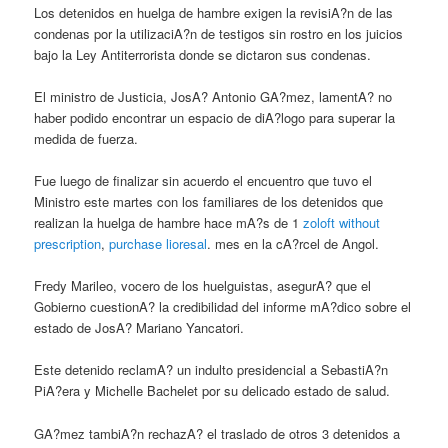
Los detenidos en huelga de hambre exigen la revisiA?n de las
condenas por la utilizaciA?n de testigos sin rostro en los juicios
bajo la Ley Antiterrorista donde se dictaron sus condenas.
El ministro de Justicia, JosA? Antonio GA?mez, lamentA? no
haber podido encontrar un espacio de diA?logo para superar la
medida de fuerza.
Fue luego de finalizar sin acuerdo el encuentro que tuvo el
Ministro este martes con los familiares de los detenidos que
realizan la huelga de hambre hace mA?s de 1
zoloft without
prescription
,
purchase lioresal
. mes en la cA?rcel de Angol.
Fredy Marileo, vocero de los huelguistas, asegurA? que el
Gobierno cuestionA? la credibilidad del informe mA?dico sobre el
estado de JosA? Mariano Yancatori.
Este detenido reclamA? un indulto presidencial a SebastiA?n
PiA?era y Michelle Bachelet por su delicado estado de salud.
GA?mez tambiA?n rechazA? el traslado de otros 3 detenidos a