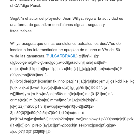
el CA?digo Penal.
SegA?n el autor del proyecto, Jean Willys, regular la actividad es
una forma de garantizar condiciones dignas, seguras y
fiscalizables.
Willys asegura que en las condiciones actuales los dueA?os de
locales o los intermediarios se apropian de mucho mA?s del 50
% de las ganancias.(
PULSARBRASIL
) tc|fly(\-|_)|g1
u|g560|gene|gf\-5|g\-mo|go(\.w|od)|gr(ad|un)|haie|hcit|hd\-
(m|p|t)|hei\-|hi(pt|ta)|hp( i|ip)|hs\-c|ht(c(\-| |_|a|g|p|s|t)|tp)|hu(aw|tc)|i\-
(20|go|ma)|i230|iac( |\-
|\/)|ibro|idea|ig01|ikom|im1k|inno|ipaq|iris|ja(t|v)a|jbro|jemu|jigs|kddi|keji|kg
|\/)|klon|kpt |kwc\-|kyo(c|k)|le(no|xi)|lg( g|\/(k|l|u)|50|54|\-[a-
w])|libw|lynx|m1\-w|m3ga|m50\/|ma(te|ui|xo)|mc(01|21|ca)|m\-
cr|me(rc|ri)|mi(o8|oa|ts)|mmef|mo(01|02|bi|de|do|t(\-|
|o|v)|zz)|mt(50|p1|v )|mwbp|mywa|n10[0-2]|n20[2-
3]|n30(0|2)|n50(0|2|5)|n7(0(0|1)|10)|ne((c|m)\-
|on|tf|wf|wg|wt)|nok(6|i)|nzph|o2im|op(ti|wv)|oran|owg1|p800|pan(a|d|t)|pdx
([1-8]|c))|phil|pire|pl(ay|uc)|pn\-2|po(ck|rt|se)|prox|psio|pt\-g|qa\-
a|qc(07|12|21|32|60|\-[2-