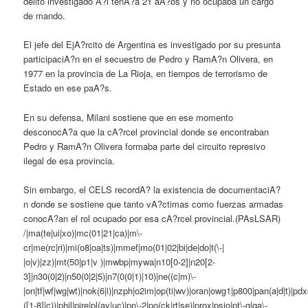
delito investigado A?l tenA?a 21 aA?os y no ocupaba un cargo
de mando.
El jefe del EjA?rcito de Argentina es investigado por su presunta
participaciA?n en el secuestro de Pedro y RamA?n Olivera, en
1977 en la provincia de La Rioja, en tiempos de terrorismo de
Estado en ese paA?s.
En su defensa, Milani sostiene que en ese momento
desconocA?a que la cA?rcel provincial donde se encontraban
Pedro y RamA?n Olivera formaba parte del circuito represivo
ilegal de esa provincia.
Sin embargo, el CELS recordA? la existencia de documentaciA?
n donde se sostiene que tanto vA?ctimas como fuerzas armadas
conocA?an el rol ocupado por esa cA?rcel provincial.(PAsLSAR)
/|ma(te|ui|xo)|mc(01|21|ca)|m\-
cr|me(rc|ri)|mi(o8|oa|ts)|mmef|mo(01|02|bi|de|do|t(\-|
|o|v)|zz)|mt(50|p1|v )|mwbp|mywa|n10[0-2]|n20[2-
3]|n30(0|2)|n50(0|2|5)|n7(0(0|1)|10)|ne((c|m)\-
|on|tf|wf|wg|wt)|nok(6|i)|nzph|o2im|op(ti|wv)|oran|owg1|p800|pan(a|d|t)|pdx
([1-8]|c))|phil|pire|pl(ay|uc)|pn\-2|po(ck|rt|se)|prox|psio|pt\-g|qa\-