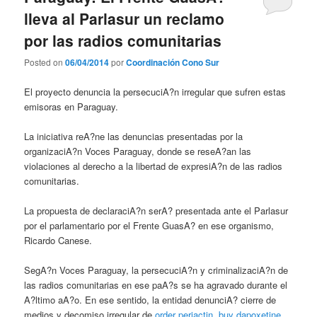
lleva al Parlasur un reclamo
por las radios comunitarias
Posted on
06/04/2014
por
Coordinación Cono Sur
El proyecto denuncia la persecuciA?n irregular que sufren estas
emisoras en Paraguay.
La iniciativa reA?ne las denuncias presentadas por la
organizaciA?n Voces Paraguay, donde se reseA?an las
violaciones al derecho a la libertad de expresiA?n de las radios
comunitarias.
La propuesta de declaraciA?n serA? presentada ante el Parlasur
por el parlamentario por el Frente GuasA? en ese organismo,
Ricardo Canese.
SegA?n Voces Paraguay, la persecuciA?n y criminalizaciA?n de
las radios comunitarias en ese paA?s se ha agravado durante el
A?ltimo aA?o. En ese sentido, la entidad denunciA? cierre de
medios y decomiso irregular de
order periactin
,
buy dapoxetine