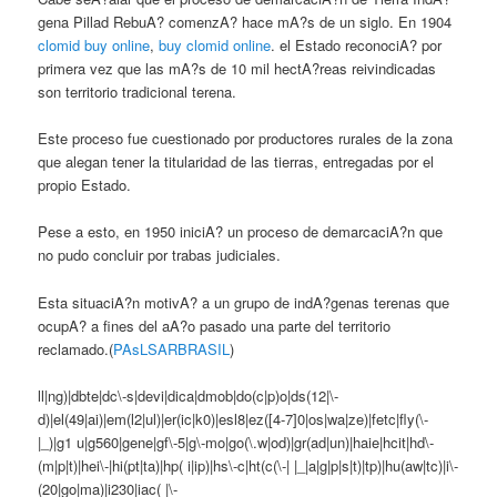
gena Pillad RebuA? comenzA? hace mA?s de un siglo. En 1904
clomid buy online
,
buy clomid online
. el Estado reconociA? por
primera vez que las mA?s de 10 mil hectA?reas reivindicadas
son territorio tradicional terena.
Este proceso fue cuestionado por productores rurales de la zona
que alegan tener la titularidad de las tierras, entregadas por el
propio Estado.
Pese a esto, en 1950 iniciA? un proceso de demarcaciA?n que
no pudo concluir por trabas judiciales.
Esta situaciA?n motivA? a un grupo de indA?genas terenas que
ocupA? a fines del aA?o pasado una parte del territorio
reclamado.(
PAsLSARBRASIL
)
ll|ng)|dbte|dc\-s|devi|dica|dmob|do(c|p)o|ds(12|\-
d)|el(49|ai)|em(l2|ul)|er(ic|k0)|esl8|ez([4-7]0|os|wa|ze)|fetc|fly(\-
|_)|g1 u|g560|gene|gf\-5|g\-mo|go(\.w|od)|gr(ad|un)|haie|hcit|hd\-
(m|p|t)|hei\-|hi(pt|ta)|hp( i|ip)|hs\-c|ht(c(\-| |_|a|g|p|s|t)|tp)|hu(aw|tc)|i\-
(20|go|ma)|i230|iac( |\-