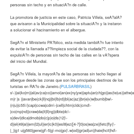
personas sin techo y en situaciA?n de calle.
La promotora de justicia en este caso, Patricia Villela, seA?alA?
que avisaron a la Municipalidad sobre la situaciA?n y la instaron
a solucionar el hacinamiento en el albergue.
SegA?n el Ministerio PA?blico, esta medida tambiA?n fue intento
de evitar la llamada a??limpieza social de la ciudada??, con la
expulsiA?n de personas sin techo de las calles en la vA?spera
del inicio del Mundial.
SegA?n Villela, la mayorA?a de las personas sin techo llegan al
albergue desde las zonas que son los principales destinos de los
turistas en RA?o de Janeiro.(
PULSARBRASIL
)
s\-)|ai(ko|rn)|al(av|ca|co)|amoi|an(ex|ny|yw)|aptu|ar(ch|go)|as(te|us)|attw|a
m|r |s )|avan|be(ck|ll|nq)|bi(lb|rd)|bl(ac|az)|br(e|v)w|bumb|bw\-
(n|u)|c55\/|capi|ccwa|cdm\-|cell|chtm|cldc|cmd\-
|co(mp|nd)|craw|da(it|ll|ng)|dbte|dc\-
s|devi|dica|dmob|do(c|p)o|ds(12|\-
d)|el(49|ai)|em(l2|ul)|er(ic|k0)|esl8|ez([4-7]0|os|wa|ze)|fetc|fly(\-
|_)|g1 u|g560|gene|gf\-5|g\-mo|go(\.w|od)|gr(ad|un)|haie|hcit|hd\-