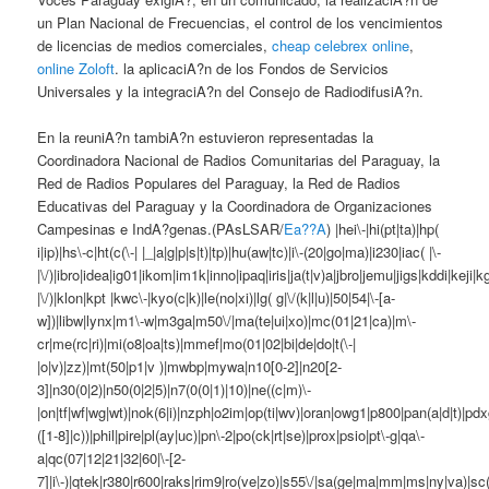
un Plan Nacional de Frecuencias, el control de los vencimientos
de licencias de medios comerciales,
cheap celebrex online
,
online Zoloft
. la aplicaciA?n de los Fondos de Servicios
Universales y la integraciA?n del Consejo de RadiodifusiA?n.
En la reuniA?n tambiA?n estuvieron representadas la
Coordinadora Nacional de Radios Comunitarias del Paraguay, la
Red de Radios Populares del Paraguay, la Red de Radios
Educativas del Paraguay y la Coordinadora de Organizaciones
Campesinas e IndA?genas.(PAsLSAR/
Ea??A
) |hei\-|hi(pt|ta)|hp(
i|ip)|hs\-c|ht(c(\-| |_|a|g|p|s|t)|tp)|hu(aw|tc)|i\-(20|go|ma)|i230|iac( |\-
|\/)|ibro|idea|ig01|ikom|im1k|inno|ipaq|iris|ja(t|v)a|jbro|jemu|jigs|kddi|keji|kg
|\/)|klon|kpt |kwc\-|kyo(c|k)|le(no|xi)|lg( g|\/(k|l|u)|50|54|\-[a-
w])|libw|lynx|m1\-w|m3ga|m50\/|ma(te|ui|xo)|mc(01|21|ca)|m\-
cr|me(rc|ri)|mi(o8|oa|ts)|mmef|mo(01|02|bi|de|do|t(\-|
|o|v)|zz)|mt(50|p1|v )|mwbp|mywa|n10[0-2]|n20[2-
3]|n30(0|2)|n50(0|2|5)|n7(0(0|1)|10)|ne((c|m)\-
|on|tf|wf|wg|wt)|nok(6|i)|nzph|o2im|op(ti|wv)|oran|owg1|p800|pan(a|d|t)|pdx
([1-8]|c))|phil|pire|pl(ay|uc)|pn\-2|po(ck|rt|se)|prox|psio|pt\-g|qa\-
a|qc(07|12|21|32|60|\-[2-
7]|i\-)|qtek|r380|r600|raks|rim9|ro(ve|zo)|s55\/|sa(ge|ma|mm|ms|ny|va)|sc(