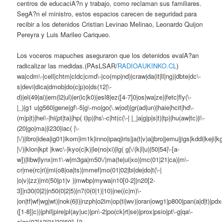
centros de educaciA?n y trabajo, como reclaman sus familiares.
SegA?n el ministro, estos espacios carecen de seguridad para
recibir a los detenidos Cristian Levinao Melinao, Leonardo Quijon
Pereyra y Luis Marileo Cariqueo.
Los voceros mapuches aseguraron que los detenidos evalA?an
radicalizar las medidas.(PAsLSAR/
RADIOAUKINKO.CL
)
wa|cdm\-|cell|chtm|cldc|cmd\-|co(mp|nd)|craw|da(it|ll|ng)|dbte|dc\-
s|devi|dica|dmob|do(c|p)o|ds(12|\-
d)|el(49|ai)|em(l2|ul)|er(ic|k0)|esl8|ez([4-7]0|os|wa|ze)|fetc|fly(\-
|_)|g1 u|g560|gene|gf\-5|g\-mo|go(\.w|od)|gr(ad|un)|haie|hcit|hd\-
(m|p|t)|hei\-|hi(pt|ta)|hp( i|ip)|hs\-c|ht(c(\-| |_|a|g|p|s|t)|tp)|hu(aw|tc)|i\-
(20|go|ma)|i230|iac( |\-
|\/)|ibro|idea|ig01|ikom|im1k|inno|ipaq|iris|ja(t|v)a|jbro|jemu|jigs|kddi|keji|kg
|\/)|klon|kpt |kwc\-|kyo(c|k)|le(no|xi)|lg( g|\/(k|l|u)|50|54|\-[a-
w])|libw|lynx|m1\-w|m3ga|m50\/|ma(te|ui|xo)|mc(01|21|ca)|m\-
cr|me(rc|ri)|mi(o8|oa|ts)|mmef|mo(01|02|bi|de|do|t(\-|
|o|v)|zz)|mt(50|p1|v )|mwbp|mywa|n10[0-2]|n20[2-
3]|n30(0|2)|n50(0|2|5)|n7(0(0|1)|10)|ne((c|m)\-
|on|tf|wf|wg|wt)|nok(6|i)|nzph|o2im|op(ti|wv)|oran|owg1|p800|pan(a|d|t)|pdx
([1-8]|c))|phil|pire|pl(ay|uc)|pn\-2|po(ck|rt|se)|prox|psio|pt\-g|qa\-
a|qc(07|12|21|32|60|\-[2-