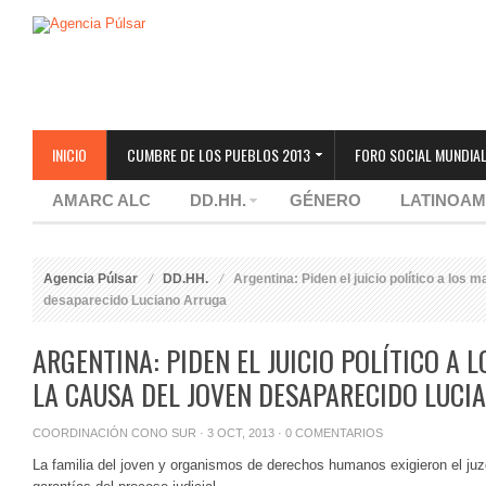
INICIO
CUMBRE DE LOS PUEBLOS 2013
FORO SOCIAL MUNDIAL
AMARC ALC
DD.HH.
GÉNERO
LATINOAM
Agencia Púlsar
DD.HH.
Argentina: Piden el juicio político a los 
desaparecido Luciano Arruga
ARGENTINA: PIDEN EL JUICIO POLÍTICO A 
LA CAUSA DEL JOVEN DESAPARECIDO LUCI
COORDINACIÓN CONO SUR
· 3 OCT, 2013 ·
0 COMENTARIOS
La familia del joven y organismos de derechos humanos exigieron el juzg