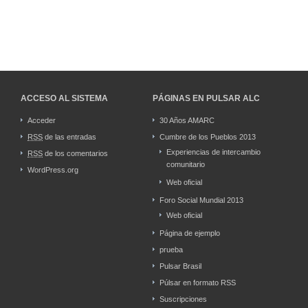
ACCESO AL SISTEMA
PÁGINAS EN PULSAR ALC
Acceder
30 Años AMARC
RSS
de las entradas
Cumbre de los Pueblos 2013
Experiencias de intercambio
RSS
de los comentarios
comunitario
WordPress.org
Web oficial
Foro Social Mundial 2013
Web oficial
Página de ejemplo
prueba
Pulsar Brasil
Púlsar en formato RSS
Suscripciones