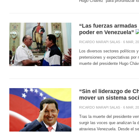
Hugo Chávez “para profundizar los
“Las fuerzas armadas 
poder en Venezuela”
RICARDO MARAPI SALAS
· 6 MAR, 20
Los diversos sectores políticos y
pretensiones y expectativas por r
muerte del presidente Hugo Cháve
“Sin el liderazgo de 
mover un sistema soci
RICARDO MARAPI SALAS
· 6 MAR, 20
Tras la muerte del presidente v
surgir las voces que analizan la 
atraviesa Venezuela. Desde el sec