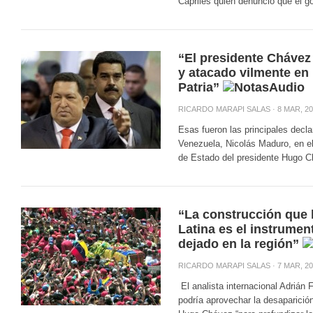
Capriles quien denunció que el go
“El presidente Chávez 
y atacado vilmente en 
Patria”
RICARDO MARAPI SALAS
· 8 MAR, 20
Esas fueron las principales decla
Venezuela, Nicolás Maduro, en el
de Estado del presidente Hugo C
“La construcción que 
Latina es el instrume
dejado en la región”
RICARDO MARAPI SALAS
· 7 MAR, 20
El analista internacional Adrián
podría aprovechar la desaparición