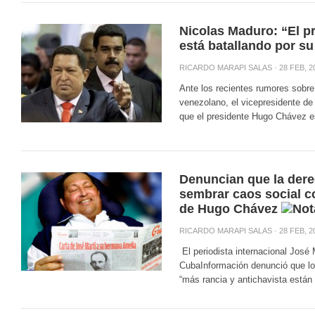
Nicolas Maduro: “El p
está batallando por su
RICARDO MARAPI SALAS
· 28 FEB, 2
Ante los recientes rumores sobre
venezolano, el vicepresidente de
que el presidente Hugo Chávez es
Denuncian que la derec
sembrar caos social 
de Hugo Chávez
RICARDO MARAPI SALAS
· 28 FEB, 2
El periodista internacional José
CubaInformación denunció que los
“más rancia y antichavista están 