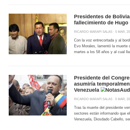
Presidentes de Bolivi
fallecimiento de Hugo
RICARDO MARAPI SALAS
· 5 MAR, 20
Con la voz entrecortada y al borde
Evo Morales, lamentó la muerte 
martes a los 58 años y al cual lla
Presidente del Congre
asumiría temporalment
Venezuela
RICARDO MARAPI SALAS
· 5 MAR, 20
Tras la muerte del presidente v
sectores están informando que el
Venezuela, Diosdado Cabello, ser