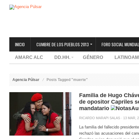
INICIO
CUMBRE DE LOS PUEBLOS 2013
FORO SOCIAL MUNDIAL
AMARC ALC
DD.HH.
GÉNERO
LATINOAM
Agencia Púlsar
Posts Tagged "muerte"
Familia de Hugo Cháv
de opositor Capriles s
mandatario
RICARDO MARAPI SALAS
· 13 MAR, 
La familia del fallecido preside
rechazó las acusaciones del cand