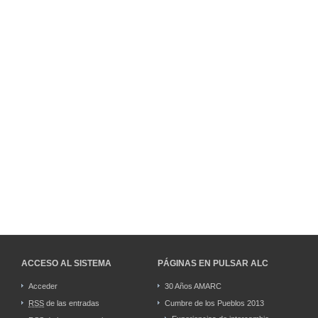
ACCESO AL SISTEMA
PÁGINAS EN PULSAR ALC
Acceder
30 Años AMARC
RSS
de las entradas
Cumbre de los Pueblos 2013