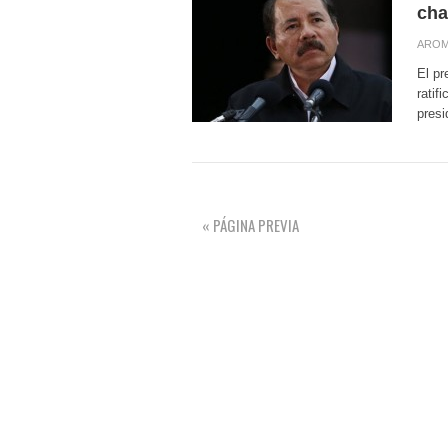
cha
AROM
El pr
ratif
presi
« PÁGINA PREVIA