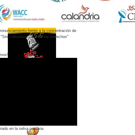
onunciamiento frente a la concentración de
 "Sin Comunicación, No Hay Derechos"
mos!
riado en la selva peruana