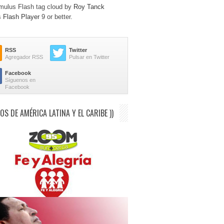
ulus Flash tag cloud by
Roy Tanck
s
Flash Player
9 or better.
RSS
Twitter
Agregador RSS
Pulsar en Twitter
Facebook
Síguenos en
Facebook
IOS DE AMÉRICA LATINA Y EL CARIBE ))