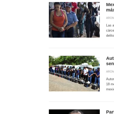
Mex
máx
AROM
Las a
cárce
delit
Aut
sen
AROM
Autor
18 me
mexic
Par