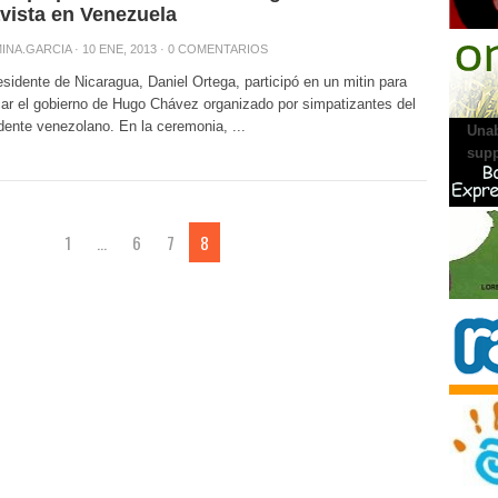
vista en Venezuela
INA.GARCIA
· 10 ENE, 2013 ·
0 COMENTARIOS
AGENC
esidente de Nicaragua, Daniel Ortega, participó en un mitin para
icar el gobierno de Hugo Chávez organizado por simpatizantes del
dente venezolano. En la ceremonia, ...
Unab
supp
1
…
6
7
8
PRONU