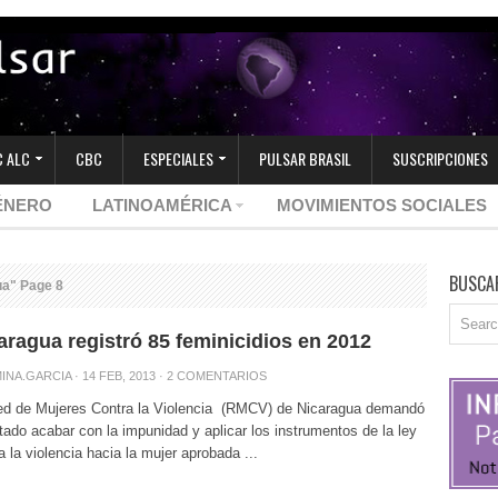
 ALC
CBC
ESPECIALES
PULSAR BRASIL
SUSCRIPCIONES
ÉNERO
LATINOAMÉRICA
MOVIMIENTOS SOCIALES
BUSCA
ua" Page 8
aragua registró 85 feminicidios en 2012
INA.GARCIA
· 14 FEB, 2013 ·
2 COMENTARIOS
ed de Mujeres Contra la Violencia (RMCV) de Nicaragua demandó
tado acabar con la impunidad y aplicar los instrumentos de la ley
a la violencia hacia la mujer aprobada ...