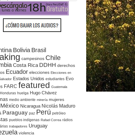
ntina
Bolivia
Brasil
aking
Chile
campesinos
mbia
DDHH
Costa Rica
derechos
Ecuador
elecciones
os
Elecciones en
Evo
Estados Unidos
estudiantes
Salvador
featured
es
FARC
Guatemala
Hugo Chávez
Honduras
huelga
enas
mujeres
medio ambiente
minería
México
Nicolás Maduro
Nicaragua
Perú
Paraguay
á
paz
petróleo
stas
rádios
pueblos indígenas
Rafael Correa
Uruguay
árias
trabajadores
ezuela
violencia