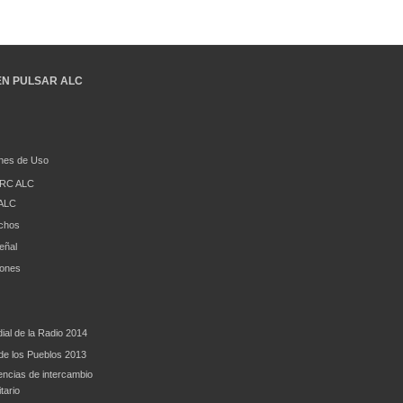
EN PULSAR ALC
nes de Uso
RC ALC
ALC
chos
eñal
iones
ial de la Radio 2014
e los Pueblos 2013
encias de intercambio
tario