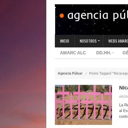
INICIO
NOSOTROS
WEBS AMARC
AMARC ALC
DD.HH.
G
Agencia Púlsar
Posts Tagged "Nicarag
Nic
AROM
La R
al Es
contr