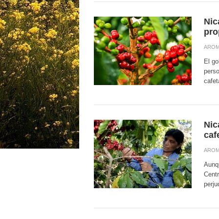
Nic
pro
AROM
El go
perso
cafet
Nic
caf
AROM
Aunqu
Cent
perju