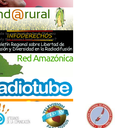
IA PULSAR EN YOUTUBE
le to get Youtube feed. Did you
ly the correct feed information?
NCIAMIENTO