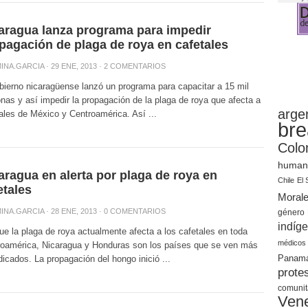
aragua lanza programa para impedir
pagación de plaga de roya en cafetales
INA.GARCIA
· 29 ENE, 2013 ·
2 COMENTARIOS
bierno nicaragüense lanzó un programa para capacitar a 15 mil
nas y así impedir la propagación de la plaga de roya que afecta a
arge
ales de México y Centroamérica. Así ...
bre
Colo
human
aragua en alerta por plaga de roya en
Chile
El 
etales
Moral
INA.GARCIA
· 28 ENE, 2013 ·
0 COMENTARIOS
género
indíg
e la plaga de roya actualmente afecta a los cafetales en toda
médicos
roamérica, Nicaragua y Honduras son los países que se ven más
Panam
dicados. La propagación del hongo inició ...
prote
comunit
Ven