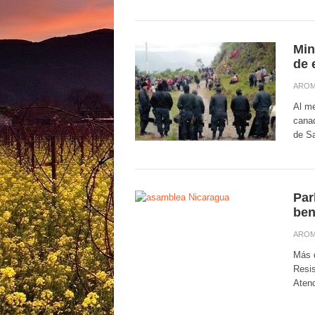
Min
de 
AROM
Al m
canad
de Sa
Par
ben
AROM
Más d
Resis
Atenc