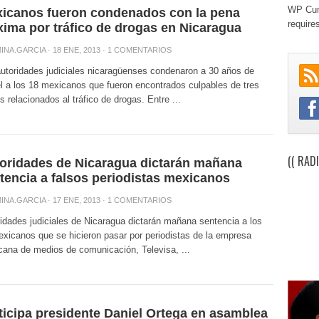
WP Cum
icanos fueron condenados con la pena
require
ima por tráfico de drogas en Nicaragua
INA.GARCIA
· 18 ENE, 2013 ·
1 COMENTARIOS
utoridades judiciales nicaragüenses condenaron a 30 años de
l a los 18 mexicanos que fueron encontrados culpables de tres
os relacionados al tráfico de drogas. Entre ...
(( RAD
oridades de Nicaragua dictarán mañana
tencia a falsos periodistas mexicanos
INA.GARCIA
· 17 ENE, 2013 ·
1 COMENTARIOS
idades judiciales de Nicaragua dictarán mañana sentencia a los
xicanos que se hicieron pasar por periodistas de la empresa
ana de medios de comunicación, Televisa, ...
ticipa presidente Daniel Ortega en asamblea