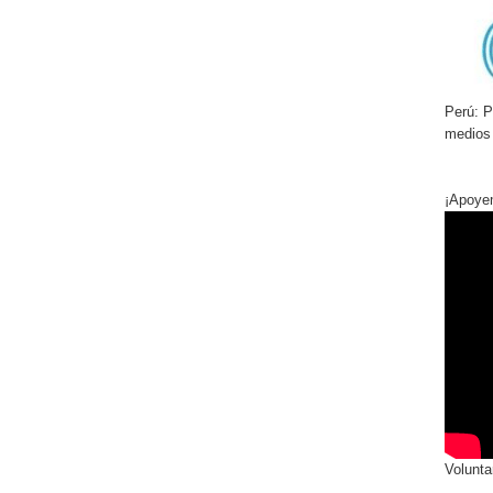
Perú:
Pr
medios
¡Apoye
Volunta