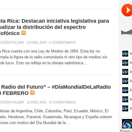
ta Rica: Destacan iniciativa legislativa para
ualizar la distribución del espectro
iofónico
CCIÓN PULSAR
· 13 FEB, 2015 ·
0 COMENTARIOS
 Rica cuenta con una Ley de Medios de 1954. Esta ley no
mpla la figura de la radio comunitaria ni otro tipo de medios sin
 de lucro. Esto se refleja en la oferata radiofónica ...
 Radio del Futuro” – #DíaMundialDeLaRadio
13 FEBRERO
CCIÓN PULSAR
· 12 FEB, 2015 ·
0 COMENTARIOS
listas de Argentina, Chile, Colombia, Perú, Ecuador, México, El
ador, Honduras, Panamá, Guatemala, Nicaragua y España unieron
oces con motivo del Día Mundial de la ...