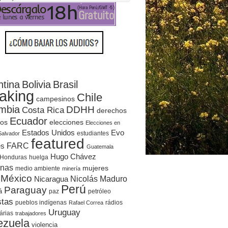
ntina
Bolivia
Brasil
aking
Chile
campesinos
mbia
DDHH
Costa Rica
derechos
Ecuador
elecciones
os
Elecciones en
Evo
Estados Unidos
estudiantes
Salvador
featured
es
FARC
Guatemala
Hugo Chávez
Honduras
huelga
enas
mujeres
medio ambiente
minería
México
Nicolás Maduro
Nicaragua
Perú
Paraguay
á
paz
petróleo
stas
rádios
pueblos indígenas
Rafael Correa
Uruguay
árias
trabajadores
ezuela
violencia