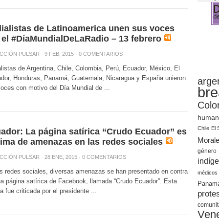
ialistas de Latinoamerica unen sus voces
 el #DíaMundialDeLaRadio – 13 febrero
CCIÓN PULSAR
· 9 FEB, 2015 ·
0 COMENTARIOS
listas de Argentina, Chile, Colombia, Perú, Ecuador, México, El
ador, Honduras, Panamá, Guatemala, Nicaragua y España unieron
arge
oces con motivo del Día Mundial de ...
bre
Colo
human
Chile
El 
ador: La página satírica “Crudo Ecuador” es
Moral
tima de amenazas en las redes sociales
género
CCIÓN PULSAR
· 28 ENE, 2015 ·
0 COMENTARIOS
indíg
s redes sociales, diversas amenazas se han presentado en contra
médicos
a página satírica de Facebook, llamada “Crudo Ecuador”. Esta
Panam
a fue criticada por el presidente ...
prote
comunit
Ven