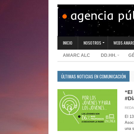
INICIO
NOSOTROS
WEBS AMARC
AMARC ALC
DD.HH.
G
ÚLTIMAS NOTICIAS EN COMUNICACIÓN
“El
#Dí
REDA
El 13
Asoc
una s