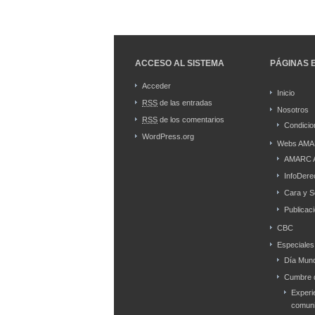
ACCESO AL SISTEMA
PÁGINAS 
Acceder
Inicio
RSS
de las entradas
Nosotros
RSS
de los comentarios
Condicio
WordPress.org
Webs AMA
AMARC 
InfoDere
Cara y S
Publicac
CBC
Especiales
Día Mund
Cumbre d
Experi
comuni