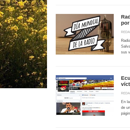
Rad
por
REDA
Radia
Salv
sus v
Ecu
víc
REDA
En la
de un
págin