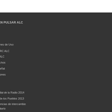
EN PULSAR ALC
nes de Uso
RC ALC
ALC
chos
eñal
iones
ial de la Radio 2014
e los Pueblos 2013
encias de intercambio
tario