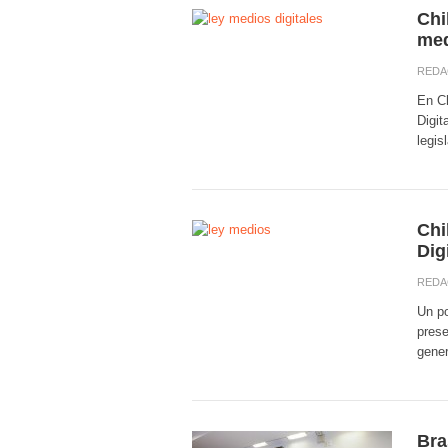
Chi
med
REDA
En Ch
Digit
legis
Chi
Dig
REDA
Un po
prese
gener
Bra