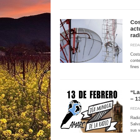
Cos
act
rad
REDA
Costa
conte
fines
“La
– 
REDA
Radia
Salv
sus v