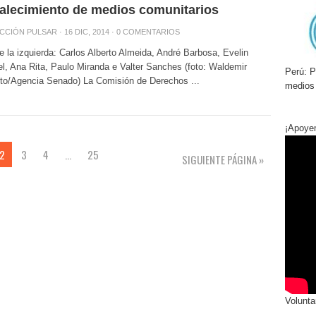
talecimiento de medios comunitarios
CCIÓN PULSAR
· 16 DIC, 2014 ·
0 COMENTARIOS
 la izquierda: Carlos Alberto Almeida, André Barbosa, Evelin
l, Ana Rita, Paulo Miranda e Valter Sanches (foto: Waldemir
Perú:
Pr
to/Agencia Senado) La Comisión de Derechos ...
medios
¡Apoye
2
3
4
…
25
SIGUIENTE PÁGINA »
Volunta