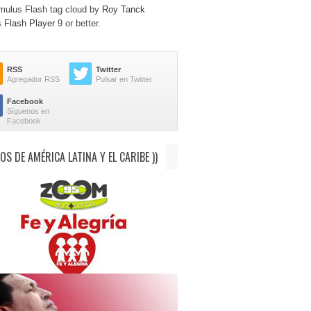
ulus Flash tag cloud by
Roy Tanck
s
Flash Player
9 or better.
RSS
Twitter
Agregador RSS
Pulsar en Twitter
Facebook
Síguenos en
Facebook
IOS DE AMÉRICA LATINA Y EL CARIBE ))