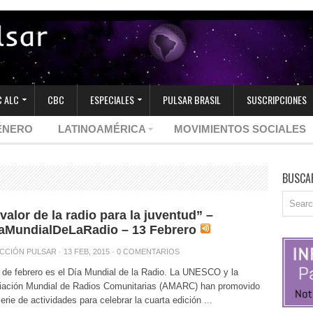
 ALC
CBC
ESPECIALES
PULSAR BRASIL
SUSCRIPCIONES
ÉNERO
LATINOAMÉRICA
MOVIMIENTOS SOCIALES
BUSCA
 valor de la radio para la juventud” –
aMundialDeLaRadio – 13 Febrero
CCIÓN PULSAR
· 13 FEB, 2015 ·
0 COMENTARIOS
 de febrero es el Día Mundial de la Radio. La UNESCO y la
iación Mundial de Radios Comunitarias (AMARC) han promovido
erie de actividades para celebrar la cuarta edición ...