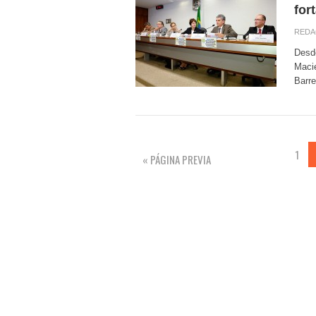
for
REDA
Desde
Macie
Barre
1
« PÁGINA PREVIA