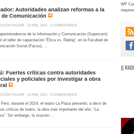
WP Cum
ador: Autoridades analizan reformas a la
require
 de Comunicación
CCIÓN PULSAR
· 23 ENE, 2015 ·
0 COMENTARIOS
perintendencia de la Información y Comunicación (Supercom)
zó el taller de capacitación “Ética vs. Rating”, en la Facultad de
icación Social (Facso), ...
(( RAD
ú: Fuertes críticas contra autoridades
iciales y policiales por investigar a obra
ral
CCIÓN PULSAR
· 14 ENE, 2015 ·
0 COMENTARIOS
 Perú, durante el 2014, el teatro La Plaza presentó, a decir de
s críticos de teatro, la obra más importante del año: “La
va”. Sin embargo, la ovación ...