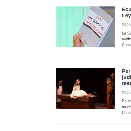
Ecu
Ley
REDA
La Su
reali
Comun
Per
jud
teat
REDA
En el
mucho
Cauti