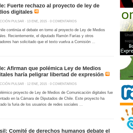
le: Fuerte rechazo al proyecto de ley de
ios digitales
AGENC
CCIÓN PULSAR
· 13 ENE, 2015 ·
0 COMENTARIOS
ile continúa el debate en torno al proyecto de Ley de Medios
Unab
ales. Recientemente, el diputado Ramón Farías y otros
supp
ladores han solicitado que el texto vuelva a Comisión ...
le: Afirman que polémica Ley de Medios
itales haría peligrar libertad de expresión
CCIÓN PULSAR
· 12 ENE, 2015 ·
0 COMENTARIOS
lémico proyecto de Ley de Medios de Comunicación digitales fue
PRONU
ntado en la Cámara de Diputados de Chile. Este proyecto ha
ado la furia de los usuarios de redes sociales ...
sil: Comité de derechos humanos debate el