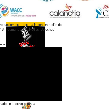
onunciamiento frente a la concentración de
 "Sin Comunicación, No Hay Derechos"
mos!
riado en la selva peruana