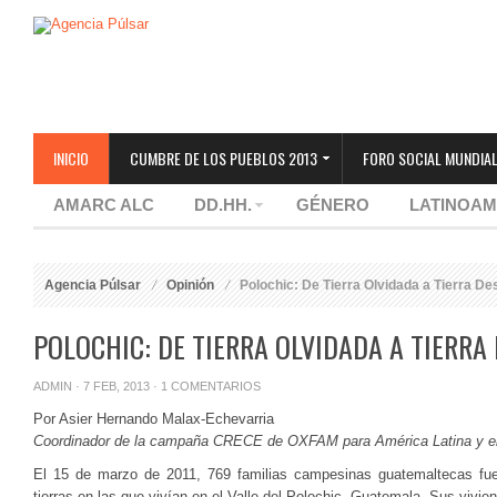
INICIO
CUMBRE DE LOS PUEBLOS 2013
FORO SOCIAL MUNDIAL
AMARC ALC
DD.HH.
GÉNERO
LATINOAM
Agencia Púlsar
Opinión
Polochic: De Tierra Olvidada a Tierra D
POLOCHIC: DE TIERRA OLVIDADA A TIERRA
ADMIN
· 7 FEB, 2013 ·
1 COMENTARIOS
Por Asier Hernando Malax-Echevarria
Coordinador de la campaña CRECE de OXFAM para América Latina y el
El 15 de marzo de 2011, 769 familias campesinas guatemaltecas fue
tierras en las que vivían en el Valle del Polochic, Guatemala. Sus vivi