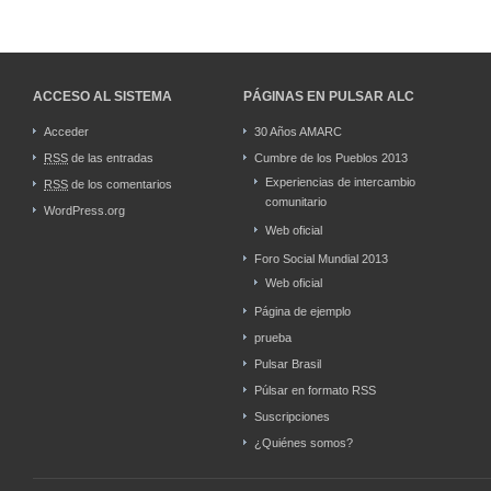
ACCESO AL SISTEMA
PÁGINAS EN PULSAR ALC
Acceder
30 Años AMARC
RSS
de las entradas
Cumbre de los Pueblos 2013
Experiencias de intercambio
RSS
de los comentarios
comunitario
WordPress.org
Web oficial
Foro Social Mundial 2013
Web oficial
Página de ejemplo
prueba
Pulsar Brasil
Púlsar en formato RSS
Suscripciones
¿Quiénes somos?