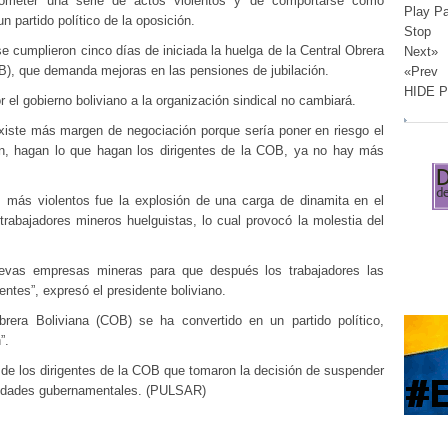
ometer una serie de actos violentos y de comportarse como
Play P
 partido político de la oposición.
Stop
e cumplieron cinco días de iniciada la huelga de la Central Obrera
Next»
B), que demanda mejoras en las pensiones de jubilación.
«Prev
HIDE 
 el gobierno boliviano a la organización sindical no cambiará.
existe más margen de negociación porque sería poner en riesgo el
n, hagan lo que hagan los dirigentes de la COB, ya no hay más
s más violentos fue la explosión de una carga de dinamita en el
trabajadores mineros huelguistas, lo cual provocó la molestia del
uevas empresas mineras para que después los trabajadores las
ntes”, expresó el presidente boliviano.
brera Boliviana (COB) se ha convertido en un partido político,
”.
 de los dirigentes de la COB que tomaron la decisión de suspender
oridades gubernamentales. (PULSAR)