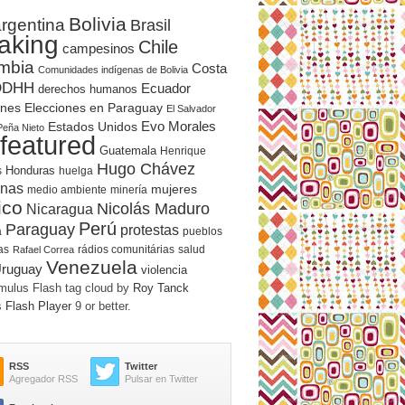
Bolivia
rgentina
Brasil
aking
Chile
campesinos
mbia
Costa
Comunidades indígenas de Bolivia
DDHH
Ecuador
derechos humanos
ones
Elecciones en Paraguay
El Salvador
Evo Morales
Estados Unidos
Peña Nieto
featured
Guatemala
Henrique
Hugo Chávez
Honduras
s
huelga
enas
mujeres
medio ambiente
minería
ico
Nicolás Maduro
Nicaragua
Perú
Paraguay
protestas
á
pueblos
as
rádios comunitárias
salud
Rafael Correa
Venezuela
ruguay
violencia
ulus Flash tag cloud by
Roy Tanck
s
Flash Player
9 or better.
RSS
Twitter
Agregador RSS
Pulsar en Twitter