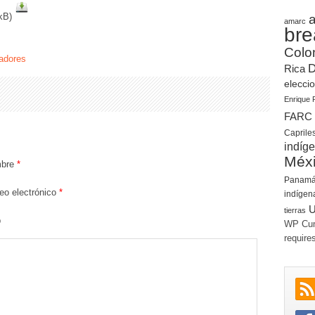
 kB)
a
amarc
bre
Colo
jadores
Rica
elecci
Enrique 
FARC
Caprile
indíg
Méx
bre
*
Panam
eo electrónico
*
indígen
U
tierras
b
WP Cum
require