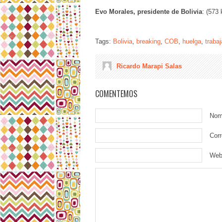
Evo Morales, presidente de Bolivia
: (573
Tags:
Bolivia
,
breaking
,
COB
,
huelga
,
traba
Ricardo Marapi Salas
COMENTEMOS
Nom
Corr
We