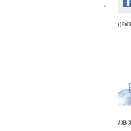
(( RAD
AGENC