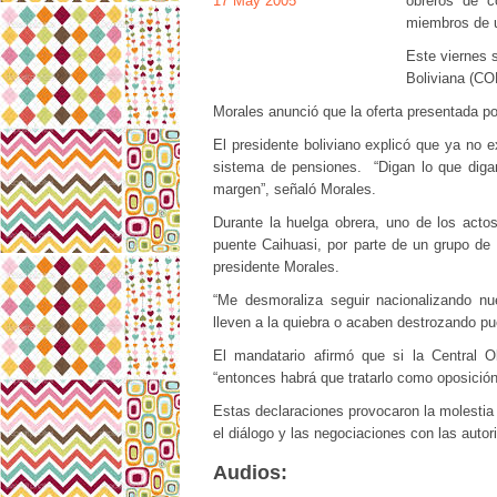
obreros de c
miembros de un
Este viernes s
Boliviana (CO
Morales anunció que la oferta presentada por
El presidente boliviano explicó que ya no 
sistema de pensiones. “Digan lo que diga
margen”, señaló Morales.
Durante la huelga obrera, uno de los acto
puente Caihuasi, por parte de un grupo de 
presidente Morales.
“Me desmoraliza seguir nacionalizando n
lleven a la quiebra o acaben destrozando pue
El mandatario afirmó que si la Central O
“entonces habrá que tratarlo como oposición
Estas declaraciones provocaron la molestia
el diálogo y las negociaciones con las aut
Audios: