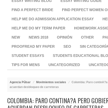
ESSAY WRITING BLOG
ESSAY WRITING GUIDE
FIND A PERFECT BRIDE
FIND PERFECT WOMEN O
HELP ME DO ADMISSION APPLICATION ESSAY
HE
HELP ME DO MY TERM PAPER
HOMEWORK ASSI
NEW
NEWS 2018
OPINIÓN
OTHER
PA
PROOFREAD MY PAPER
SEO
SIN CATEGORÍ
STUDENT ESSAYS
STUDENTS EDUCATIONAL BL
TIPS FOR MENS
UNCATEGORIZED
UNCATEO
Agencia Púlsar
Movimientos sociales
Colombia: Paro continA?a
acuerdan desbloqueo de carreteras
COLOMBIA: PARO CONTINA?A PERO GOBIE
ACUERDAN DESBLOQUEO DE CARRETERAS