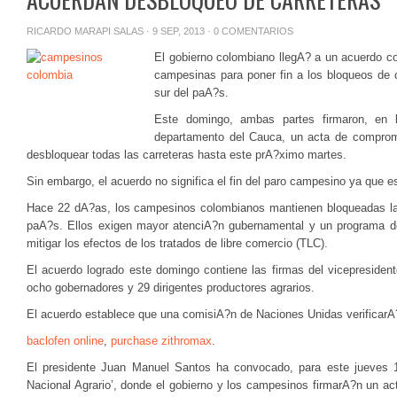
RICARDO MARAPI SALAS
· 9 SEP, 2013 ·
0 COMENTARIOS
El gobierno colombiano llegA? a un acuerdo co
campesinas para poner fin a los bloqueos de c
sur del paA?s.
Este domingo, ambas partes firmaron, en 
departamento del Cauca, un acta de compro
desbloquear todas las carreteras hasta este prA?ximo martes.
Sin embargo, el acuerdo no significa el fin del paro campesino ya que e
Hace 22 dA?as, los campesinos colombianos mantienen bloqueadas la
paA?s. Ellos exigen mayor atenciA?n gubernamental y un programa de 
mitigar los efectos de los tratados de libre comercio (TLC).
El acuerdo logrado este domingo contiene las firmas del vicepreside
ocho gobernadores y 29 dirigentes productores agrarios.
El acuerdo establece que una comisiA?n de Naciones Unidas verificarA?
baclofen online
,
purchase zithromax
.
El presidente Juan Manuel Santos ha convocado, para este jueves 1
Nacional Agrario’, donde el gobierno y los campesinos firmarA?n un ac