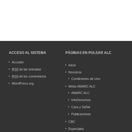
ACCESO AL SISTEMA
PÁGINAS EN PULSAR ALC
Acceder
Inicio
RSS
de las entradas
Nosotros
RSS
de los comentarios
Condiciones de Uso
WordPress.org
Webs AMARC ALC
AMARC ALC
InfoDerechos
Cara y Señal
Publicaciones
CBC
Especiales