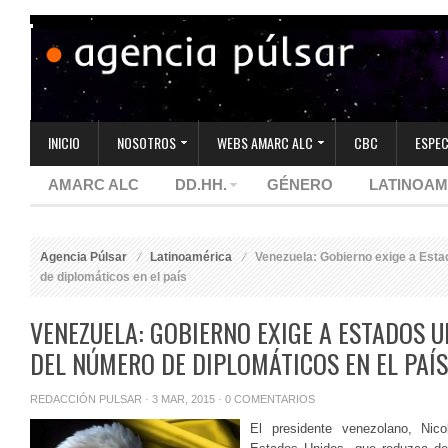
INICIO
NOSOTROS
WEBS AMARC ALC
CBC
ESPEC
AMARC ALC
DD.HH.
GÉNERO
LATINOAM
Agencia Púlsar
Latinoamérica
Venezuela: Gobierno exige a Esta
de diplomáticos en el país
VENEZUELA: GOBIERNO EXIGE A ESTADOS 
DEL NÚMERO DE DIPLOMÁTICOS EN EL PAÍS
REDACCIÓN PULSAR
· 3 MAR, 2015 ·
0 COMENTARIOS
El presidente venezolano, Nic