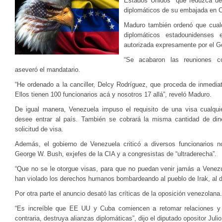
Estados Unidos que reduzca de 
diplomáticos de su embajada en 
Maduro también ordenó que cualq
diplomáticos estadounidenses 
autorizada expresamente por el G
“Se acabaron las reuniones con
aseveró el mandatario.
“He ordenado a la canciller, Delcy Rodríguez, que proceda de inmediat
Ellos tienen 100 funcionarios acá y nosotros 17 allá”, reveló Maduro.
De igual manera, Venezuela impuso el requisito de una visa cualqu
desee entrar al país. También se cobrará la misma cantidad de din
solicitud de visa.
Además, el gobierno de Venezuela criticó a diversos funcionarios 
George W. Bush, exjefes de la CIA y a congresistas de “ultraderecha”.
“Que no se le otorgue visas, para que no puedan venir jamás a Venezu
han violado los derechos humanos bombardeando al pueblo de Irak, al d
Por otra parte el anuncio desató las críticas de la oposición venezolana.
“Es increíble que EE UU y Cuba comiencen a retomar relaciones y
contraria, destruya alianzas diplomáticas”, dijo el diputado opositor Juli