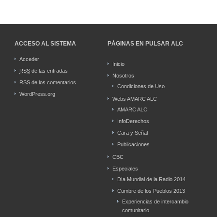
ACCESO AL SISTEMA
PÁGINAS EN PULSAR ALC
Acceder
Inicio
RSS
de las entradas
Nosotros
RSS
de los comentarios
Condiciones de Uso
WordPress.org
Webs AMARC ALC
AMARC ALC
InfoDerechos
Cara y Señal
Publicaciones
CBC
Especiales
Día Mundial de la Radio 2014
Cumbre de los Pueblos 2013
Experiencias de intercambio
comunitario