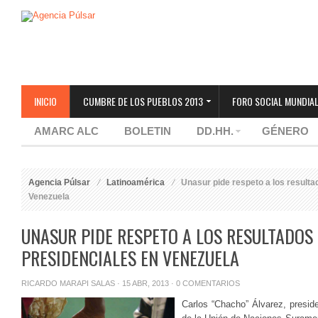
INICIO
CUMBRE DE LOS PUEBLOS 2013
FORO SOCIAL MUNDIAL
AMARC ALC
BOLETIN
DD.HH.
GÉNERO
Agencia Púlsar
Latinoamérica
Unasur pide respeto a los resulta
Venezuela
UNASUR PIDE RESPETO A LOS RESULTADOS
PRESIDENCIALES EN VENEZUELA
RICARDO MARAPI SALAS
· 15 ABR, 2013 ·
0 COMENTARIOS
Carlos “Chacho” Álvarez, presi