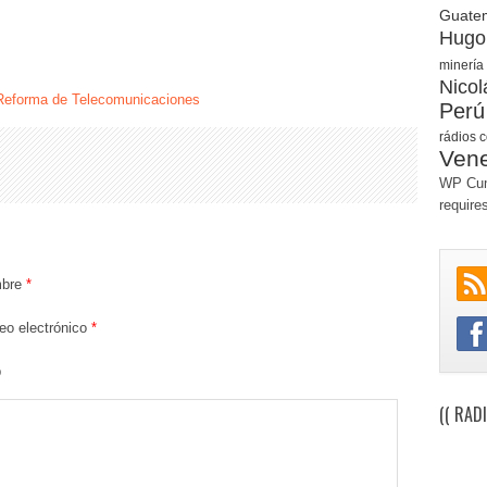
Guate
Hugo
minería
Nico
Reforma de Telecomunicaciones
Perú
rádios 
Ven
WP Cum
require
bre
*
eo electrónico
*
b
(( RAD