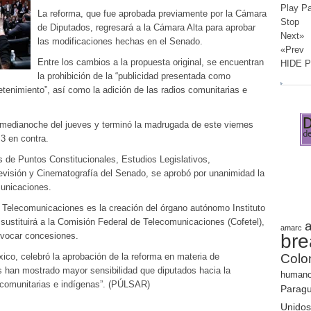
Play P
La reforma, que fue aprobada previamente por la Cámara
Stop
de Diputados, regresará a la Cámara Alta para aprobar
Next»
las modificaciones hechas en el Senado.
«Prev
Entre los cambios a la propuesta original, se encuentran
HIDE 
la prohibición de la “publicidad presentada como
retenimiento”, así como la adición de las radios comunitarias e
a medianoche del jueves y terminó la madrugada de este viernes
 3 en contra.
 de Puntos Constitucionales, Estudios Legislativos,
visión y Cinematografía del Senado, se aprobó por unanimidad la
municaciones.
 Telecomunicaciones es la creación del órgano autónomo Instituto
 sustituirá a la Comisión Federal de Telecomunicaciones (Cofetel),
a
amarc
evocar concesiones.
bre
o, celebró la aprobación de la reforma en materia de
Colo
 han mostrado mayor sensibilidad que diputados hacia la
human
 comunitarias e indígenas”. (PÚLSAR)
Parag
Unidos