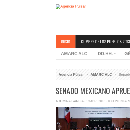
INICIO
CUMBRE DE LOS PUEBLOS 2013
AMARC ALC
DD.HH.
G
Agencia Púlsar
AMARC ALC
Senado
SENADO MEXICANO APRUE
AROMINA.GARCIA
· 19 ABR, 2013 ·
0 COMENTAR