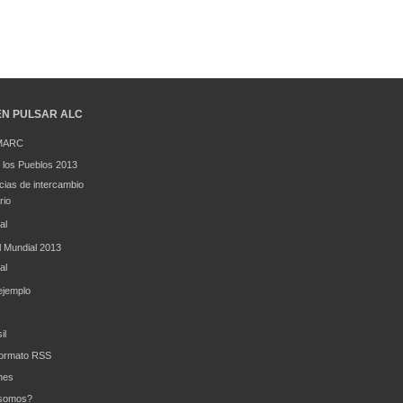
EN PULSAR ALC
AMARC
los Pueblos 2013
cias de intercambio
rio
al
l Mundial 2013
al
ejemplo
il
formato RSS
nes
somos?