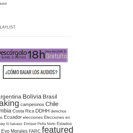
ause
PLAYLIST
Bolivia
rgentina
Brasil
aking
Chile
campesinos
mbia
DDHH
Costa Rica
derechos
Ecuador
elecciones
Elecciones en
os
uay
Estados
Enrique Peña Nieto
El Salvador
featured
Evo Morales
FARC