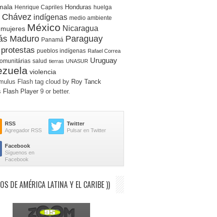
mala
Honduras
Henrique Capriles
huelga
 Chávez
indígenas
medio ambiente
México
Nicaragua
mujeres
lás Maduro
Paraguay
Panamá
protestas
pueblos indígenas
Rafael Correa
Uruguay
comunitárias
salud
tierras
UNASUR
ezuela
violencia
ulus Flash tag cloud by
Roy Tanck
s
Flash Player
9 or better.
RSS
Twitter
Agregador RSS
Pulsar en Twitter
Facebook
Síguenos en
Facebook
IOS DE AMÉRICA LATINA Y EL CARIBE ))