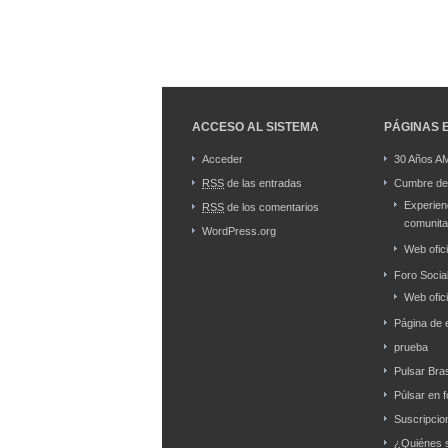
ACCESO AL SISTEMA
PÁGINAS 
Acceder
30 Años 
RSS
de las entradas
Cumbre de 
Experien
RSS
de los comentarios
comunita
WordPress.org
Web ofici
Foro Socia
Web ofici
Página de 
prueba
Pulsar Bras
Púlsar en 
Suscripcio
¿Quiénes 