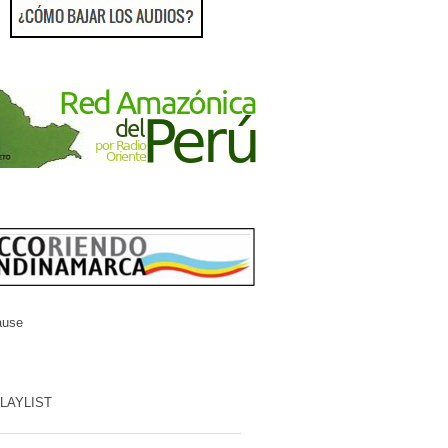
ause
PLAYLIST