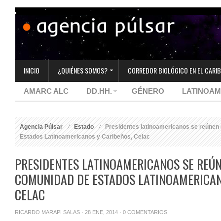
INICIO
¿QUIÉNES SOMOS?
CORREDOR BIOLÓGICO EN EL CARIB
AMARC ALC
DD.HH.
GÉNERO
LATINOAM
Agencia Púlsar
Estado
Presidentes latinoamericanos se reúne
Estados Latinoamericanos y Caribeños, Celac
PRESIDENTES LATINOAMERICANOS SE REÚ
COMUNIDAD DE ESTADOS LATINOAMERICAN
CELAC
RICARDO MARAPI SALAS
· 28 ENE, 2014 ·
0 COMENTARIOS