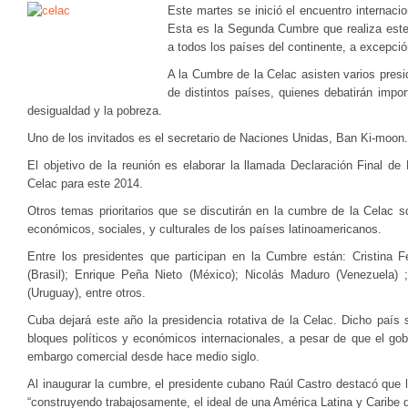
Este martes se inició el encuentro internaci
Esta es la Segunda Cumbre que realiza este
a todos los países del continente, a excepc
A la Cumbre de la Celac asisten varios presid
de distintos países, quienes debatirán impo
desigualdad y la pobreza.
Uno de los invitados es el secretario de Naciones Unidas, Ban Ki-moon.
El objetivo de la reunión es elaborar la llamada Declaración Final d
Celac para este 2014.
Otros temas prioritarios que se discutirán en la cumbre de la Celac s
económicos, sociales, y culturales de los países latinoamericanos.
Entre los presidentes que participan en la Cumbre están: Cristina F
(Brasil); Enrique Peña Nieto (México); Nicolás Maduro (Venezuela) 
(Uruguay), entre otros.
Cuba dejará este año la presidencia rotativa de la Celac. Dicho país 
bloques políticos y económicos internacionales, a pesar de que el g
embargo comercial desde hace medio siglo.
Al inaugurar la cumbre, el presidente cubano Raúl Castro destacó que 
“construyendo trabajosamente, el ideal de una América Latina y Caribe 