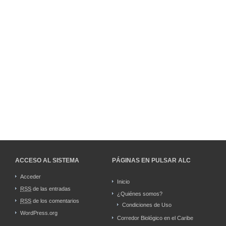
ACCESO AL SISTEMA
PÁGINAS EN PULSAR ALC
Acceder
Inicio
RSS
de las entradas
¿Quiénes somos?
RSS
de los comentarios
Condiciones de Uso
WordPress.org
Corredor Biológico en el Caribe