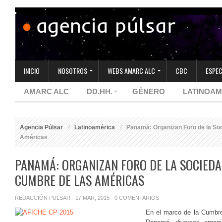
INICIO
NOSOTROS
WEBS AMARC ALC
CBC
ESPEC
AMARC ALC
DD.HH.
GÉNERO
LATINOAM
Agencia Púlsar
Latinoamérica
Panamá: Organizan Foro de la Soci
Américas
PANAMÁ: ORGANIZAN FORO DE LA SOCIEDA
CUMBRE DE LAS AMÉRICAS
REDACCIÓN PULSAR
· 17 MAR, 2015 ·
0 COMENTARIOS
En el marco de la Cumbre