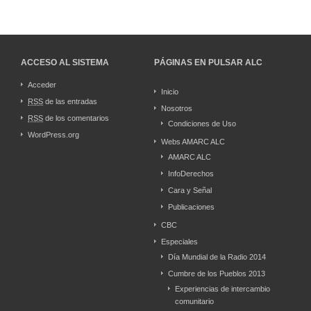
ACCESO AL SISTEMA
PÁGINAS EN PULSAR ALC
Acceder
Inicio
RSS
de las entradas
Nosotros
RSS
de los comentarios
Condiciones de Uso
WordPress.org
Webs AMARC ALC
AMARC ALC
InfoDerechos
Cara y Señal
Publicaciones
CBC
Especiales
Día Mundial de la Radio 2014
Cumbre de los Pueblos 2013
Experiencias de intercambio
comunitario