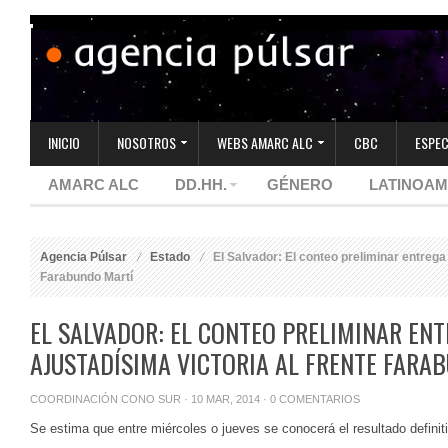
INICIO
NOSOTROS
WEBS AMARC ALC
CBC
ESPEC
AMARC ALC
DD.HH.
GÉNERO
LATINOAM
Agencia Púlsar
Estado
El Salvador: El conteo preliminar entrega 
Farabundo Martí
EL SALVADOR: EL CONTEO PRELIMINAR EN
AJUSTADÍSIMA VICTORIA AL FRENTE FARA
COORDINACIÓN CONO SUR
· 10 MAR, 2014 ·
0 COMENTARIOS
Se estima que entre miércoles o jueves se conocerá el resultado definit