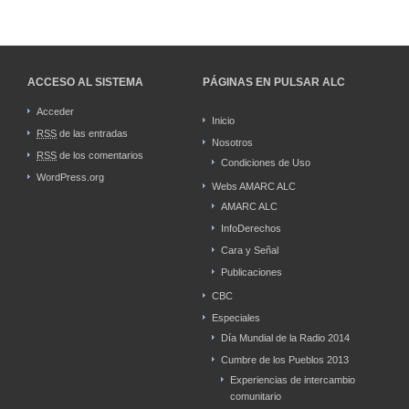
ACCESO AL SISTEMA
PÁGINAS EN PULSAR ALC
Acceder
Inicio
RSS
de las entradas
Nosotros
RSS
de los comentarios
Condiciones de Uso
WordPress.org
Webs AMARC ALC
AMARC ALC
InfoDerechos
Cara y Señal
Publicaciones
CBC
Especiales
Día Mundial de la Radio 2014
Cumbre de los Pueblos 2013
Experiencias de intercambio
comunitario