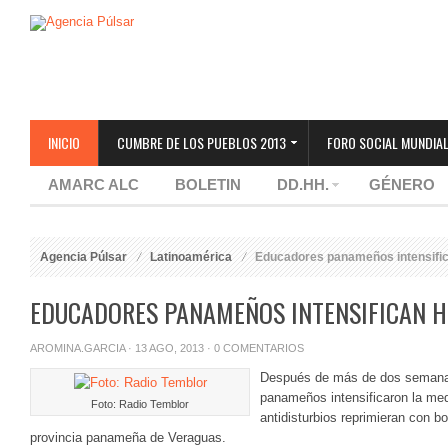
INICIO
CUMBRE DE LOS PUEBLOS 2013
FORO SOCIAL MUNDIAL
AMARC ALC
BOLETIN
DD.HH.
GÉNERO
Agencia Púlsar
Latinoamérica
Educadores panameños intensific
EDUCADORES PANAMEÑOS INTENSIFICAN H
AROMINA.GARCIA
· 13 AGO, 2013 ·
0 COMENTARIOS
Después de más de dos semanas
panameños intensificaron la me
Foto: Radio Temblor
antidisturbios reprimieran con 
provincia panameña de Veraguas.