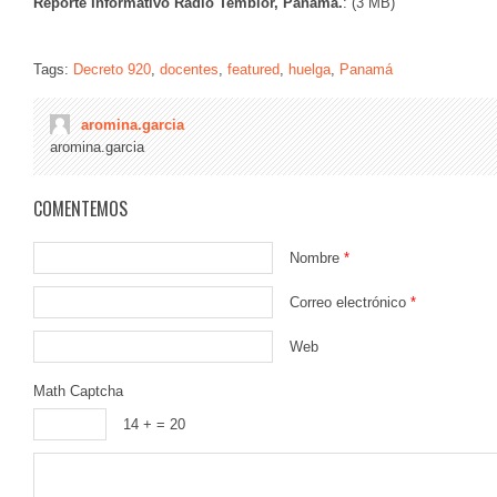
Reporte Informativo Radio Temblor, Panamá.
: (3 MB)
Tags:
Decreto 920
,
docentes
,
featured
,
huelga
,
Panamá
aromina.garcia
aromina.garcia
COMENTEMOS
Nombre
*
Correo electrónico
*
Web
Math Captcha
14 +
= 20