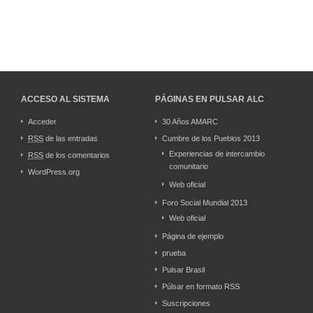
ACCESO AL SISTEMA
PÁGINAS EN PULSAR ALC
Acceder
30 Años AMARC
RSS
de las entradas
Cumbre de los Pueblos 2013
Experiencias de intercambio
RSS
de los comentarios
comunitario
WordPress.org
Web oficial
Foro Social Mundial 2013
Web oficial
Página de ejemplo
prueba
Pulsar Brasil
Púlsar en formato RSS
Suscripciones