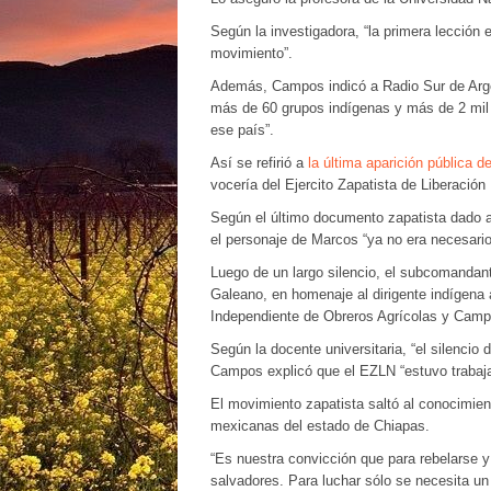
Según la investigadora, “la primera lección 
movimiento”.
Además, Campos indicó a Radio Sur de Arge
más de 60 grupos indígenas y más de 2 mil 
ese país”.
Así se refirió a
la última aparición pública
vocería del Ejercito Zapatista de Liberación
Según el último documento zapatista dado a
el personaje de Marcos “ya no era necesario
Luego de un largo silencio, el subcomanda
Galeano, en homenaje al dirigente indígena
Independiente de Obreros Agrícolas y Campe
Según la docente universitaria, “el silencio
Campos explicó que el EZLN “estuvo trabaja
El movimiento zapatista saltó al conocimie
mexicanas del estado de Chiapas.
“Es nuestra convicción que para rebelarse y 
salvadores. Para luchar sólo se necesita u