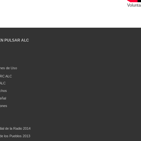
Volunta
EN PULSAR ALC
nes de Uso
RC ALC
ALC
chos
eñal
iones
ial de la Radio 2014
e los Pueblos 2013