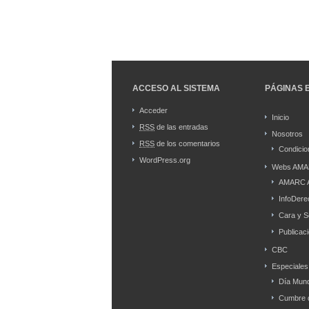
ACCESO AL SISTEMA
PÁGINAS 
Acceder
Inicio
RSS
de las entradas
Nosotros
RSS
de los comentarios
Condicio
WordPress.org
Webs AMA
AMARC 
InfoDere
Cara y S
Publicac
CBC
Especiales
Día Mund
Cumbre d