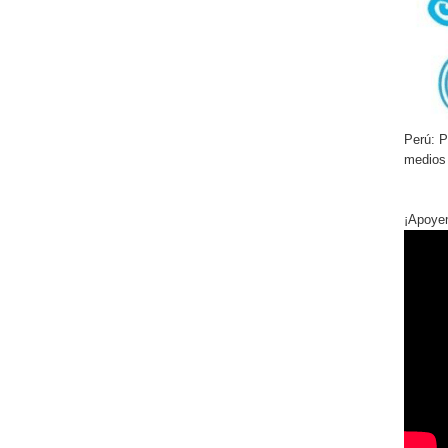
Perú:
Pr
medios
¡Apoye