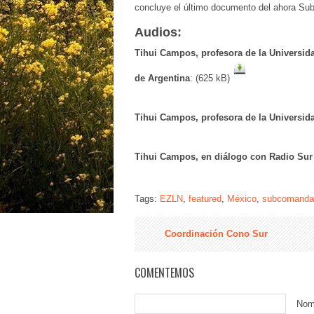
concluye el último documento del ahora S
Audios:
Tihui Campos, profesora de la Universi
de Argentina
: (625 kB)
Tihui Campos, profesora de la Universi
Tihui Campos, en diálogo con Radio Sur
Tags:
EZLN
,
featured
,
México
,
subcomanda
Coordinación Cono Sur
COMENTEMOS
Nom