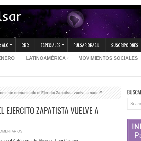
 ALC
CBC
ESPECIALES
PULSAR BRASIL
SUSCRIPCIONES
ÉNERO
LATINOAMÉRICA
MOVIMIENTOS SOCIALES
BUSCA
n este comunicado el Ejercito Zapatista vuelve a nacer”
L EJERCITO ZAPATISTA VUELVE A
COMENTARIOS
Nacional Autónoma de México, Tihui Campos.