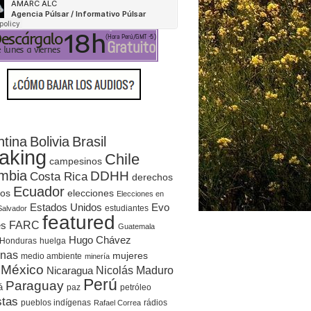
ntina
Bolivia
Brasil
aking
Chile
campesinos
mbia
DDHH
Costa Rica
derechos
Ecuador
elecciones
os
Elecciones en
Evo
Estados Unidos
estudiantes
Salvador
featured
es
FARC
Guatemala
Hugo Chávez
Honduras
huelga
enas
mujeres
medio ambiente
minería
México
Nicolás Maduro
Nicaragua
Perú
Paraguay
á
paz
petróleo
stas
rádios
pueblos indígenas
Rafael Correa