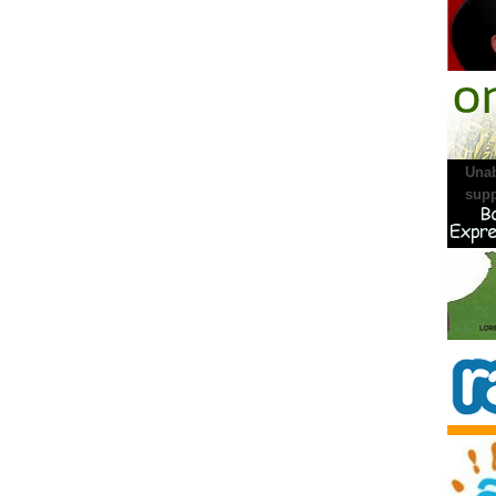
AGENC
Unab
supp
PRONU