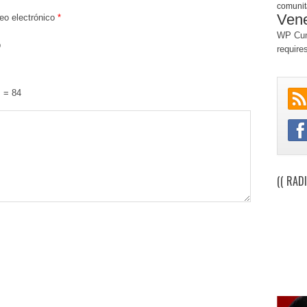
comunit
Ven
eo electrónico
*
WP Cum
b
require
−
= 84
(( RAD