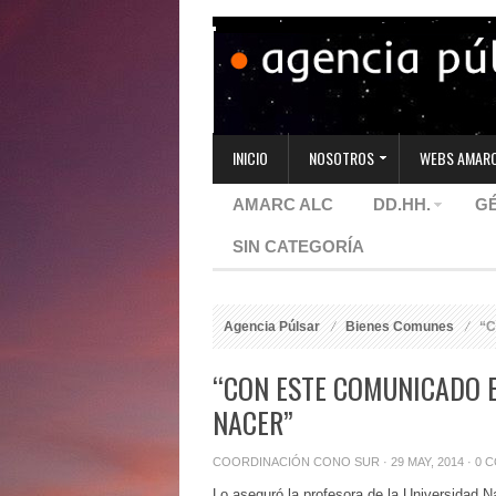
INICIO
NOSOTROS
WEBS AMARC
AMARC ALC
DD.HH.
G
SIN CATEGORÍA
Agencia Púlsar
Bienes Comunes
“Co
“CON ESTE COMUNICADO E
NACER”
COORDINACIÓN CONO SUR
· 29 MAY, 2014 ·
0 
Lo aseguró la profesora de la Universidad 