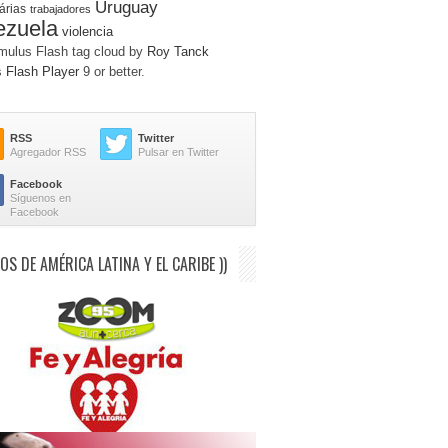
Uruguay
árias
trabajadores
ezuela
violencia
ulus Flash tag cloud by
Roy Tanck
s
Flash Player
9 or better.
RSS
Twitter
Agregador RSS
Pulsar en Twitter
Facebook
Síguenos en
Facebook
IOS DE AMÉRICA LATINA Y EL CARIBE ))