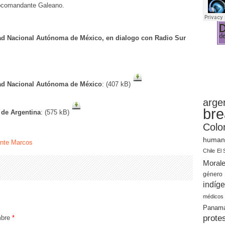
ubcomandante Galeano.
dad Nacional Autónoma de México, en dialogo con Radio Sur
dad Nacional Autónoma de México
: (407 kB)
arge
bre
 de Argentina
: (575 kB)
Colo
human
nte Marcos
Chile
El 
Moral
género
indíg
médicos
Panam
prote
bre
*