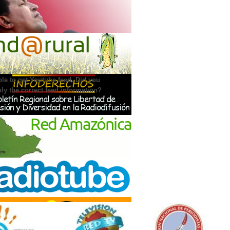
IA PULSAR EN YOUTUBE
le to get Youtube feed. Did you
ly the correct feed information?
NCIAMIENTO