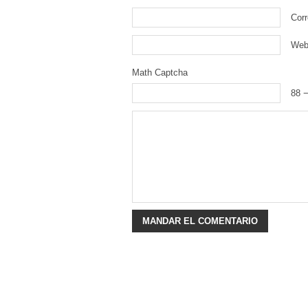
Corr
We
Math Captcha
88 