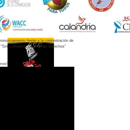
onunciamiento frente a la concentración de
 "Sin Comunicación, No Hay Derechos"
mos!