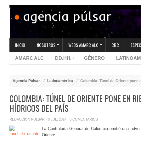
INICIO
NOSOTROS
WEBS AMARC ALC
CBC
ESPEC
AMARC ALC
DD.HH.
GÉNERO
LATINOAM
Agencia Púlsar
Latinoamérica
Colombia: Túnel de Oriente pone e
COLOMBIA: TÚNEL DE ORIENTE PONE EN R
HÍDRICOS DEL PAÍS
REDACCIÓN PULSAR
· 8 JUL, 2014 ·
0 COMENTARIOS
La Contraloría General de Colombia emitió una adver
Oriente.