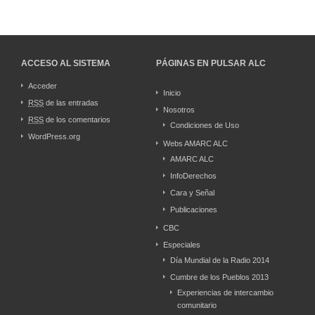
ACCESO AL SISTEMA
PÁGINAS EN PULSAR ALC
Acceder
Inicio
RSS
de las entradas
Nosotros
RSS
de los comentarios
Condiciones de Uso
WordPress.org
Webs AMARC ALC
AMARC ALC
InfoDerechos
Cara y Señal
Publicaciones
CBC
Especiales
Día Mundial de la Radio 2014
Cumbre de los Pueblos 2013
Experiencias de intercambio
comunitario