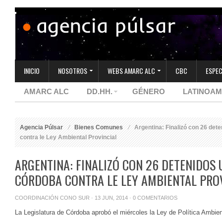
INICIO
NOSOTROS
WEBS AMARC ALC
CBC
ESPEC
AMARC ALC
DD.HH.
GÉNERO
LATINOAM
Agencia Púlsar
Bienes Comunes
Argentina: Finalizó con 26 det
contra le Ley Ambiental Provincial
ARGENTINA: FINALIZÓ CON 26 DETENIDOS 
CÓRDOBA CONTRA LE LEY AMBIENTAL PRO
COORDINACIÓN CONO SUR
· 13 JUN, 2014 ·
0 COMENTARIOS
La Legislatura de Córdoba aprobó el miércoles la Ley de Política Ambient