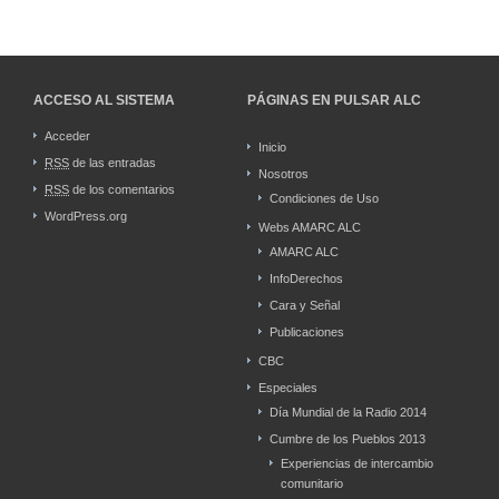
ACCESO AL SISTEMA
PÁGINAS EN PULSAR ALC
Acceder
Inicio
RSS
de las entradas
Nosotros
RSS
de los comentarios
Condiciones de Uso
WordPress.org
Webs AMARC ALC
AMARC ALC
InfoDerechos
Cara y Señal
Publicaciones
CBC
Especiales
Día Mundial de la Radio 2014
Cumbre de los Pueblos 2013
Experiencias de intercambio
comunitario