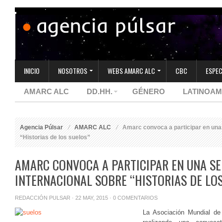
INICIO
NOSOTROS
WEBS AMARC ALC
CBC
ESPEC
AMARC ALC
DD.HH.
GÉNERO
LATINOAM
Agencia Púlsar
AMARC ALC
Amarc convoca a participar en una s
“Historias de los suelos”
AMARC CONVOCA A PARTICIPAR EN UNA SE
INTERNACIONAL SOBRE “HISTORIAS DE LO
REDACCIÓN PULSAR
· 22 MAY, 2015 ·
0 COMENTARIOS
La Asociación Mundial d