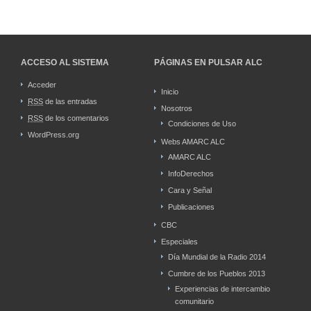
ACCESO AL SISTEMA
PÁGINAS EN PULSAR ALC
Acceder
Inicio
RSS
de las entradas
Nosotros
RSS
de los comentarios
Condiciones de Uso
WordPress.org
Webs AMARC ALC
AMARC ALC
InfoDerechos
Cara y Señal
Publicaciones
CBC
Especiales
Día Mundial de la Radio 2014
Cumbre de los Pueblos 2013
Experiencias de intercambio
comunitario