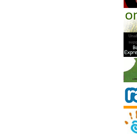
AGENC
Unab
supp
PRONU