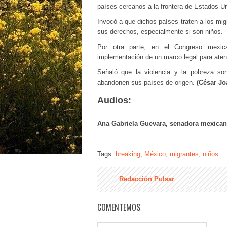
países cercanos a la frontera de Estados U
Invocó a que dichos países traten a los mig
sus derechos, especialmente si son niños.
Por otra parte, en el Congreso mexic
implementación de un marco legal para aten
Señaló que la violencia y la pobreza son
abandonen sus países de origen.
(César Jo
Audios:
Ana Gabriela Guevara, senadora mexica
Tags:
breaking
,
México
,
migrantes
,
niños
Redacción Pulsar
COMENTEMOS