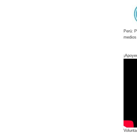
Perú:
Pr
medios
¡Apoye
Volunta