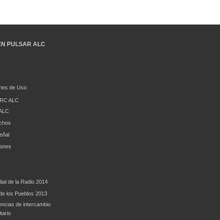
EN PULSAR ALC
nes de Uso
RC ALC
ALC
chos
eñal
iones
ial de la Radio 2014
e los Pueblos 2013
encias de intercambio
tario