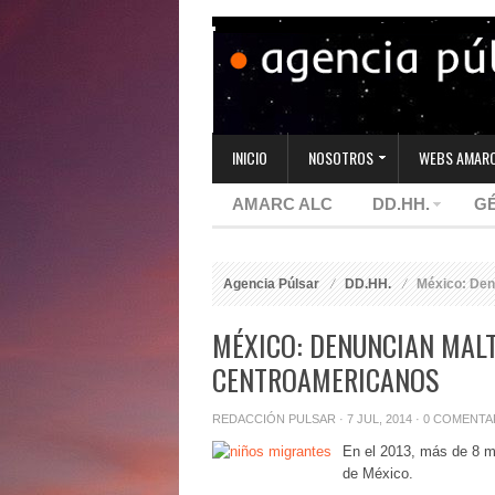
INICIO
NOSOTROS
WEBS AMARC
AMARC ALC
DD.HH.
G
Agencia Púlsar
DD.HH.
México: Denu
MÉXICO: DENUNCIAN MAL
CENTROAMERICANOS
REDACCIÓN PULSAR
· 7 JUL, 2014 ·
0 COMENTA
En el 2013, más de 8 m
de México.