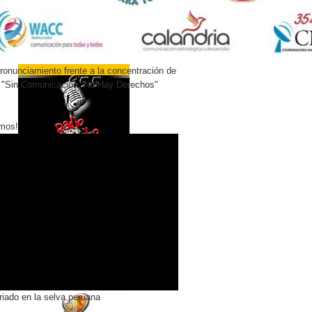
onunciamiento frente a la concentración de
 "Sin Comunicación, No Hay Derechos"
mos!
riado en la selva peruana