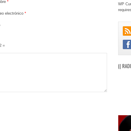
bre
*
WP Cum
require
eo electrónico
*
b
2 =
(( RAD