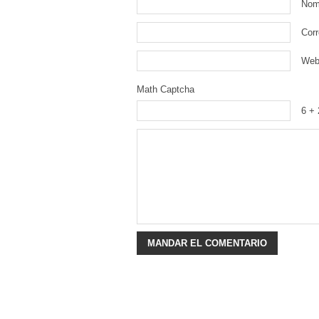
Nom
Corr
We
Math Captcha
6 + 