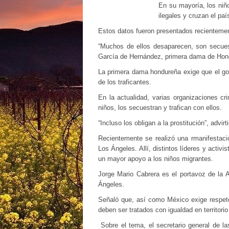
En su mayoría, los niñ
ilegales y
cruzan el paí
Estos datos fueron presentados recientement
“Muchos de ellos desaparecen, son secuest
García de Hernández, primera dama de Hon
La primera dama hondureña exige que el gob
de los traficantes.
En la actualidad, varias organizaciones cr
niños, los secuestran y trafican con ellos.
“Incluso los obligan a la prostitución”, adv
Recientemente se realizó una rmanifestaci
Los Ángeles. Allí, distintos líderes y acti
un mayor apoyo a los niños migrantes.
Jorge Mario Cabrera es el portavoz de la
Ángeles.
Señaló que, así como México exige respet
deben ser tratados con igualdad en territori
Sobre el tema, el secretario general de l