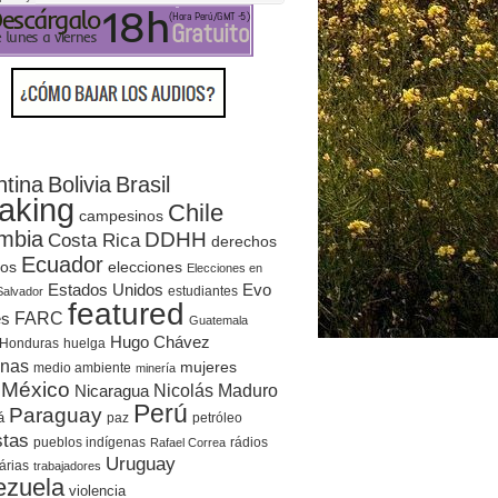
ntina
Bolivia
Brasil
aking
Chile
campesinos
mbia
DDHH
Costa Rica
derechos
Ecuador
elecciones
os
Elecciones en
Evo
Estados Unidos
estudiantes
Salvador
featured
es
FARC
Guatemala
Hugo Chávez
Honduras
huelga
enas
mujeres
medio ambiente
minería
México
Nicolás Maduro
Nicaragua
Perú
Paraguay
á
paz
petróleo
stas
rádios
pueblos indígenas
Rafael Correa
Uruguay
árias
trabajadores
ezuela
violencia