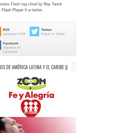
ulus Flash tag cloud by
Roy Tanck
s
Flash Player
9 or better.
RSS
Twitter
Agregador RSS
Pulsar en Twitter
Facebook
Síguenos en
Facebook
IOS DE AMÉRICA LATINA Y EL CARIBE ))