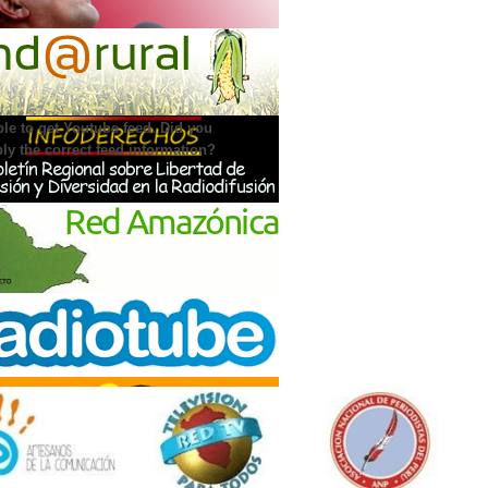
IA PULSAR EN YOUTUBE
le to get Youtube feed. Did you
ly the correct feed information?
NCIAMIENTO