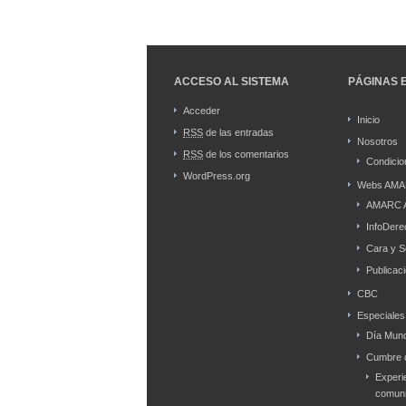
ACCESO AL SISTEMA
PÁGINAS 
Acceder
Inicio
RSS
de las entradas
Nosotros
RSS
de los comentarios
Condicio
WordPress.org
Webs AMA
AMARC 
InfoDere
Cara y S
Publicac
CBC
Especiales
Día Mund
Cumbre d
Experi
comuni