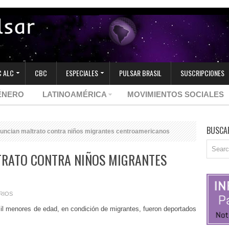
 ALC
CBC
ESPECIALES
PULSAR BRASIL
SUSCRIPCIONES
ÉNERO
LATINOAMÉRICA
MOVIMIENTOS SOCIALES
BUSCA
ncian maltrato contra niños migrantes centroamericanos
TRATO CONTRA NIÑOS MIGRANTES
RIOS
il menores de edad, en condición de migrantes, fueron deportados