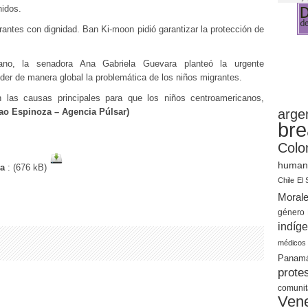
nidos.
rantes con dignidad. Ban Ki-moon pidió garantizar la protección de
ano, la senadora Ana Gabriela Guevara planteó la urgente
der de manera global la problemática de los niños migrantes.
 las causas principales para que los niños centroamericanos,
ao Espinoza – Agencia Púlsar)
arge
bre
Colo
human
na
: (676 kB)
Chile
El 
Moral
género
indíg
médicos
Panam
prote
comunit
Ven