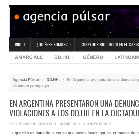
INICIO
¿QUIÉNES SOMOS?
CORREDOR BIOLÓGICO EN EL CARIB
AMARC ALC
DD.HH.
GÉNERO
LATINOAM
Agencia Púlsar
DD.HH.
En Argentina presentaron una denuncia po
dictadura paraguaya
EN ARGENTINA PRESENTARON UNA DENUNC
VIOLACIONES A LOS DD.HH EN LA DICTAD
COORDINACIÓN CONO SUR
· 10 ABR, 2014 ·
0 COMENTARIOS
La querella es parte de la causa que busca investigar los crímenes de la