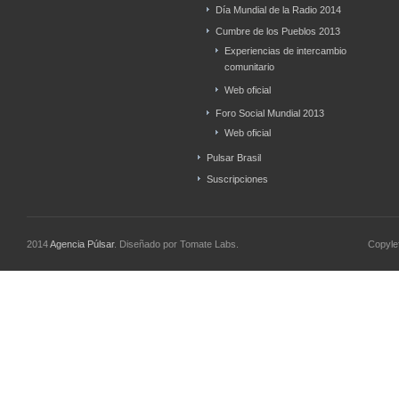
Día Mundial de la Radio 2014
Cumbre de los Pueblos 2013
Experiencias de intercambio
comunitario
Web oficial
Foro Social Mundial 2013
Web oficial
Pulsar Brasil
Suscripciones
2014
Agencia Púlsar
. Diseñado por Tomate Labs.
Copyle