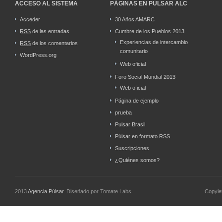
ACCESO AL SISTEMA
PÁGINAS EN PULSAR ALC
Acceder
30 Años AMARC
RSS
de las entradas
Cumbre de los Pueblos 2013
Experiencias de intercambio
RSS
de los comentarios
comunitario
WordPress.org
Web oficial
Foro Social Mundial 2013
Web oficial
Página de ejemplo
prueba
Pulsar Brasil
Púlsar en formato RSS
Suscripciones
¿Quiénes somos?
2013
Agencia Púlsar
. Diseñado por Tomate Labs.
Copyle