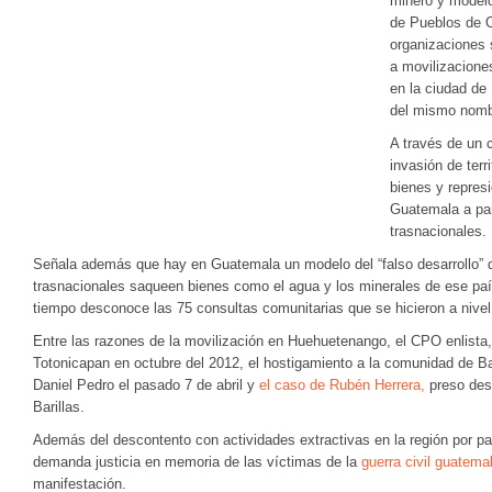
minero y modelo
de Pueblos de 
organizaciones 
a movilizacione
en la ciudad de
del mismo nomb
A través de un 
invasión de terr
bienes y repres
Guatemala a par
trasnacionales.
Señala además que hay en Guatemala un modelo del “falso desarrollo”
trasnacionales saqueen bienes como el agua y los minerales de ese pa
tiempo desconoce las 75 consultas comunitarias que se hicieron a nivel
Entre las razones de la movilización en Huehuetenango, el CPO enlista,
Totonicapan en octubre del 2012, el hostigamiento a la comunidad de Bar
Daniel Pedro el pasado 7 de abril y
el caso de Rubén Herrera,
preso des
Barillas.
Además del descontento con actividades extractivas en la región por pa
demanda justicia en memoria de las víctimas de la
guerra civil guatema
manifestación.