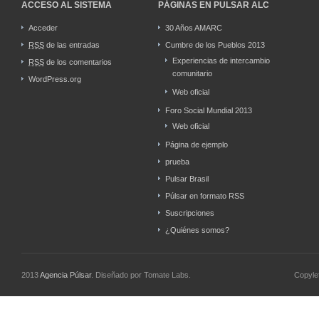
ACCESO AL SISTEMA
PÁGINAS EN PULSAR ALC
Acceder
30 Años AMARC
RSS
de las entradas
Cumbre de los Pueblos 2013
Experiencias de intercambio
RSS
de los comentarios
comunitario
WordPress.org
Web oficial
Foro Social Mundial 2013
Web oficial
Página de ejemplo
prueba
Pulsar Brasil
Púlsar en formato RSS
Suscripciones
¿Quiénes somos?
2013
Agencia Púlsar
. Diseñado por Tomate Labs.
Copyle