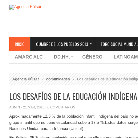
INICIO
CUMBRE DE LOS PUEBLOS 2013
FORO SOCIAL MUNDIAL
AMARC ALC
DD.HH.
GÉNERO
LATINOAM
Agencia Púlsar
comunidades
Los desafíos de la educación indíg
LOS DESAFÍOS DE LA EDUCACIÓN INDÍGENA
ADMIN
· 21 MAR, 2013 ·
0 COMENTARIOS
Aproximadamente 12,3 % de la población infantil indígena del país no 
grupo infantil que no tiene escolaridad sube a 17,5 %.
Estos datos surge
Naciones Unidas para la Infancia (Unicef).
En Bolivia, 35 % de su población es rural y en ella se concentra la mayo