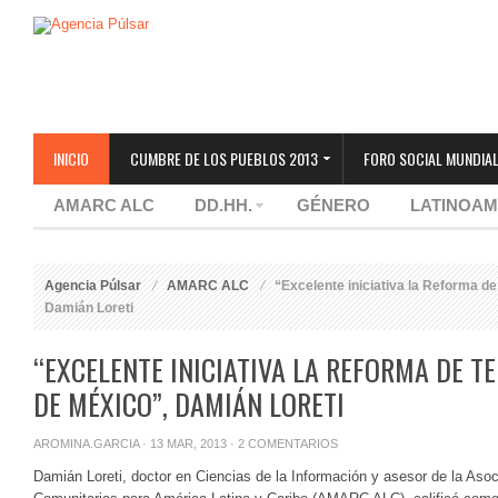
INICIO
CUMBRE DE LOS PUEBLOS 2013
FORO SOCIAL MUNDIAL
AMARC ALC
DD.HH.
GÉNERO
LATINOAM
Agencia Púlsar
AMARC ALC
“Excelente iniciativa la Reforma d
Damián Loreti
“EXCELENTE INICIATIVA LA REFORMA DE 
DE MÉXICO”, DAMIÁN LORETI
AROMINA.GARCIA
· 13 MAR, 2013 ·
2 COMENTARIOS
Damián Loreti, doctor en Ciencias de la Información y asesor de la Aso