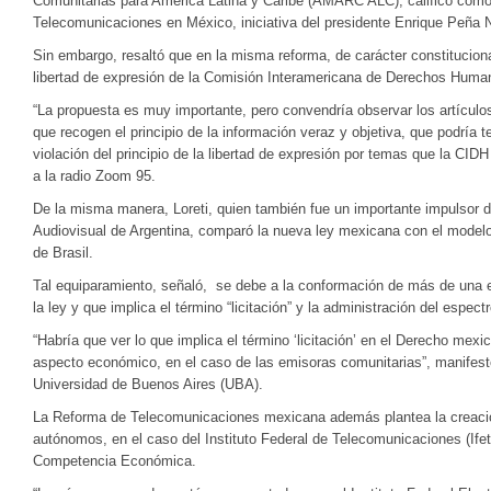
Comunitarias para América Latina y Caribe (AMARC ALC), calificó como
Telecomunicaciones en México, iniciativa del presidente Enrique Peña N
Sin embargo, resaltó que en la misma reforma, de carácter constitucional
libertad de expresión de la Comisión Interamericana de Derechos Huma
“La propuesta es muy importante, pero convendría observar los artículo
que recogen el principio de la información veraz y objetiva, que podría 
violación del principio de la libertad de expresión por temas que la CIDH
a la radio Zoom 95.
De la misma manera, Loreti, quien también fue un importante impulsor 
Audiovisual de Argentina, comparó la nueva ley mexicana con el modelo 
de Brasil.
Tal equiparamiento, señaló, se debe a la conformación de más de una e
la ley y que implica el término “licitación” y la administración del espectr
“Habría que ver lo que implica el término ‘licitación’ en el Derecho mex
aspecto económico, en el caso de las emisoras comunitarias”, manifestó
Universidad de Buenos Aires (UBA).
La Reforma de Telecomunicaciones mexicana además plantea la creació
autónomos, en el caso del Instituto Federal de Telecomunicaciones (Ifet
Competencia Económica.