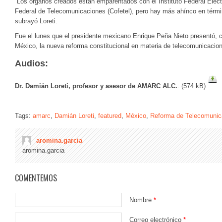
“Los órganos creados están emparentados con el Instituto Federal Elec
Federal de Telecomunicaciones (Cofetel), pero hay más ahínco en térmi
subrayó Loreti.
Fue el lunes que el presidente mexicano Enrique Peña Nieto presentó, 
México, la nueva reforma constitucional en materia de telecomunicacion
Audios:
Dr. Damián Loreti, profesor y asesor de AMARC ALC.
: (574 kB)
Tags:
amarc
,
Damián Loreti
,
featured
,
México
,
Reforma de Telecomunic
aromina.garcia
aromina.garcia
COMENTEMOS
Nombre
*
Correo electrónico
*