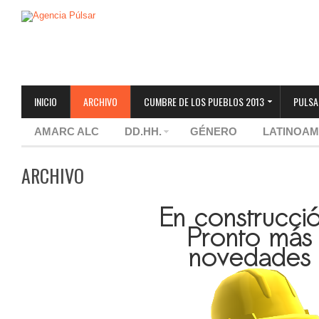
INICIO
ARCHIVO
CUMBRE DE LOS PUEBLOS 2013
PULSA
AMARC ALC
DD.HH.
GÉNERO
LATINOAM
ARCHIVO