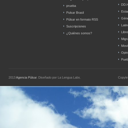
DD.
prueba
Esta
Pulsar Brasil
Gén
Púlsar en formato RSS
Lati
Suscripciones
Libr
¿Quiénes somos?
Migr
Movi
Opin
Pueb
2013
Agencia Púlsar
. Diseñado por La Lengua Labs.
Copyle