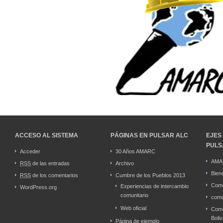
ACCESO AL SISTEMA
PÁGINAS EN PULSAR ALC
EJES
PULS
Acceder
30 Años AMARC
AMA
RSS
de las entradas
Archivo
Bien
RSS
de los comentarios
Cumbre de los Pueblos 2013
Comu
Experiencias de intercambio
WordPress.org
comunitario
comu
Web oficial
Comu
Boliv
Página de ejemplo