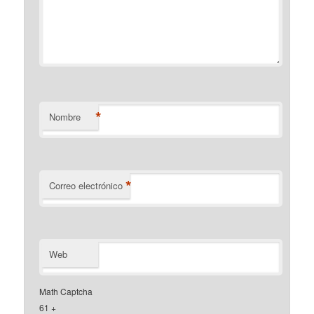
*
Nombre
*
Correo electrónico
Web
Math Captcha
61 +