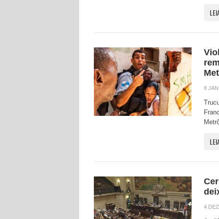
LEI
Vio
rem
Met
8 JAN
Trucu
Franc
Metrô
LEI
Cer
dei
4 DEZ