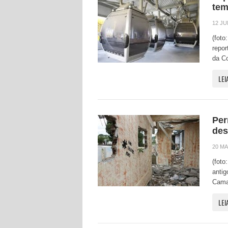
tem
12 JU
(foto
repor
da Co
LEI
Per
des
20 MA
(foto
anti
Camar
LEI