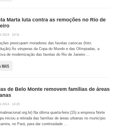
ta Marta luta contra as remoções no Rio de
eiro
N 2014 · 10:11
ções preocupam moradores das favelas cariocas (foto:
odução) Às vésperas da Copa do Mundo e das Olímpiadas, a
tiva de modernização das favelas do Rio de Janeiro ...
A MAIS
as de Belo Monte removem famílias de áreas
anas
N 2014 · 14:20
:mabnacional.org.br) Na última quarta-feira (15) a empresa Norte
ia iniciou a retirada das famílias de áreas urbanas no município
tamira, no Pará, para dar continuidade ...