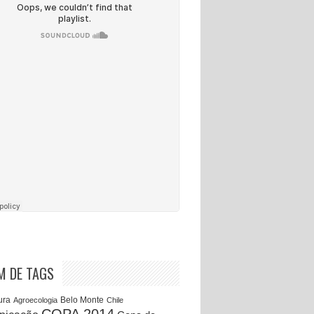
M DE TAGS
Belo Monte
ura
Agroecologia
Chile