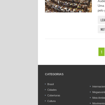
Audiê
Uma c
pelo 
LEI
NO
1
CATEGORIAS
Brasil
Internacion
Cidades
Megaevent
Coberturas
Meio Ambie
Cultura
Movimentos