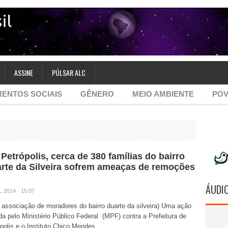
ASSINE
PÚLSAR ALC
ENTOS SOCIAIS
GÊNERO
MEIO AMBIENTE
POV
Petrópolis, cerca de 380 famílias do bairro
rte da Silveira sofrem ameaças de remoções
ÁUDI
L 2014 · 15:07
: associação de moradores do bairro duarte da silveira) Uma ação
a pelo Ministério Público Federal (MPF) contra a Prefeitura de
polis e o Instituto Chico Mendes ...