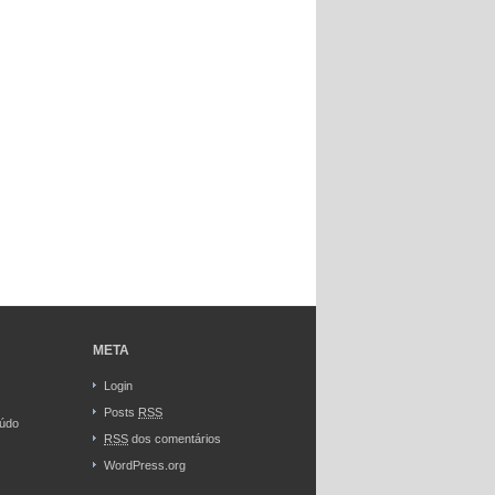
META
Login
Posts
RSS
eúdo
RSS
dos comentários
WordPress.org