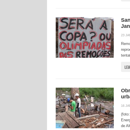
San
Jan
23 JA
Remo
repr
tenta
LEI
Obr
urb
16 JA
(foto
Energ
de Al