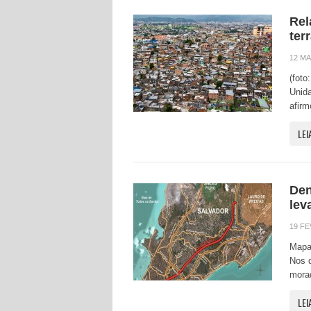
Rel
ter
12 MA
(foto
Unida
afirm
LEI
Den
lev
19 FE
Mapa 
Nos d
mora
LEI