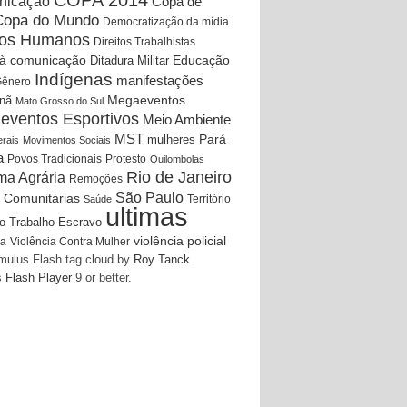
COPA 2014
nicação
Copa de
Copa do Mundo
Democratização da mídia
itos Humanos
Direitos Trabalhistas
Educação
o à comunicação
Ditadura Militar
Indígenas
manifestações
ênero
Megaeventos
nã
Mato Grosso do Sul
eventos Esportivos
Meio Ambiente
MST
Pará
mulheres
rais
Movimentos Sociais
a
Povos Tradicionais
Protesto
Quilombolas
Rio de Janeiro
ma Agrária
Remoções
São Paulo
 Comunitárias
Território
Saúde
ultimas
o
Trabalho Escravo
violência policial
Violência Contra Mulher
ia
ulus Flash tag cloud by
Roy Tanck
s
Flash Player
9 or better.