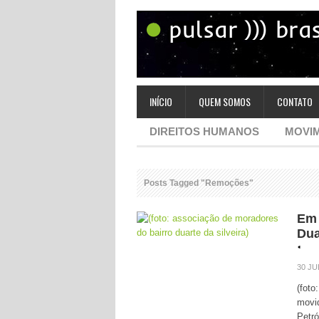
INÍCIO
QUEM SOMOS
CONTATO
DIREITOS HUMANOS
MOVIM
Posts Tagged "Remoções"
Em 
Dua
30 JU
(foto
movid
Petró