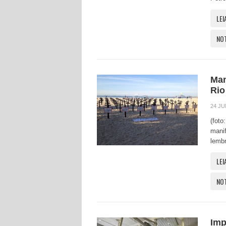
LEI
NO
Man
Rio
24 JU
(foto
manif
lembr
LEI
NO
Imp