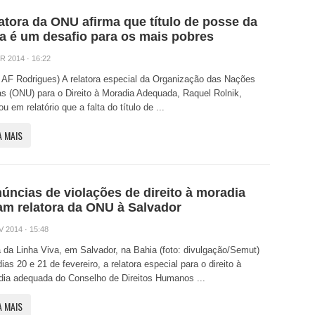
atora da ONU afirma que título de posse da
ra é um desafio para os mais pobres
R 2014 · 16:22
: AF Rodrigues) A relatora especial da Organização das Nações
s (ONU) para o Direito à Moradia Adequada, Raquel Rolnik,
ou em relatório que a falta do título de ...
A MAIS
úncias de violações de direito à moradia
am relatora da ONU à Salvador
V 2014 · 15:48
da Linha Viva, em Salvador, na Bahia (foto: divulgação/Semut)
ias 20 e 21 de fevereiro, a relatora especial para o direito à
dia adequada do Conselho de Direitos Humanos ...
A MAIS