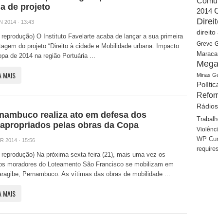
Comu
a de projeto
2014
Dire
N 2014 · 13:43
direit
: reprodução) O Instituto Favelarte acaba de lançar a sua primeira
Greve
G
tagem do projeto “Direito à cidade e Mobilidade urbana. Impacto
Maraca
pa de 2014 na região Portuária ...
Mega
A MAIS
Minas Ge
Polític
Refor
Rádios
nambuco realiza ato em defesa dos
Trabalh
apropriados pelas obras da Copa
Violênc
WP Cum
R 2014 · 15:56
require
: reprodução) Na próxima sexta-feira (21), mais uma vez os
gos moradores do Loteamento São Francisco se mobilizam em
agibe, Pernambuco. As vítimas das obras de mobilidade ...
A MAIS