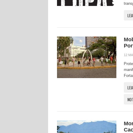
trans
LEI
Mob
Por
12 MA
Prote
manif
Forta
LEI
NO
Mor
Cac