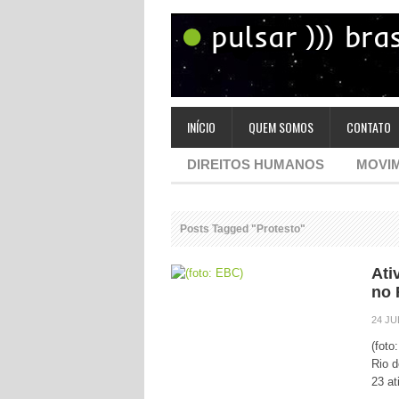
INÍCIO
QUEM SOMOS
CONTATO
DIREITOS HUMANOS
MOVIM
Posts Tagged "Protesto"
Ati
no 
24 JU
(foto
Rio d
23 at