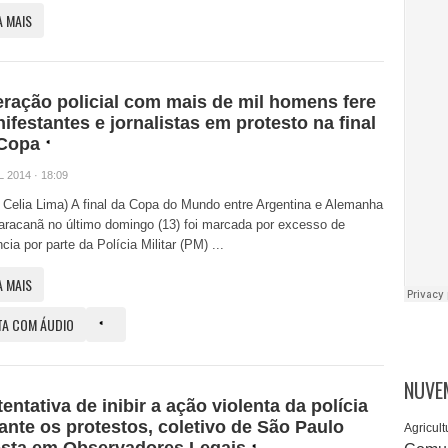
A MAIS
ração policial com mais de mil homens fere
ifestantes e jornalistas em protesto na final
Copa
L 2014 · 18:09
: Celia Lima) A final da Copa do Mundo entre Argentina e Alemanha
racanã no último domingo (13) foi marcada por excesso de
ncia por parte da Polícia Militar (PM) ...
A MAIS
TA COM ÁUDIO
NUVE
tentativa de inibir a ação violenta da polícia
ante os protestos, coletivo de São Paulo
Agricult