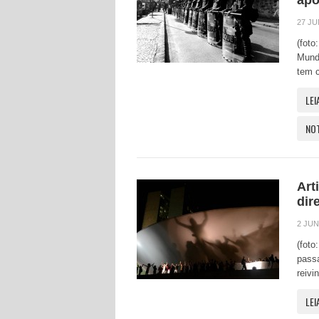
apo
27 JU
(foto
Mundo
tem 
LEI
NO
Art
dir
2 JUN
(foto
passa
reivi
LEI