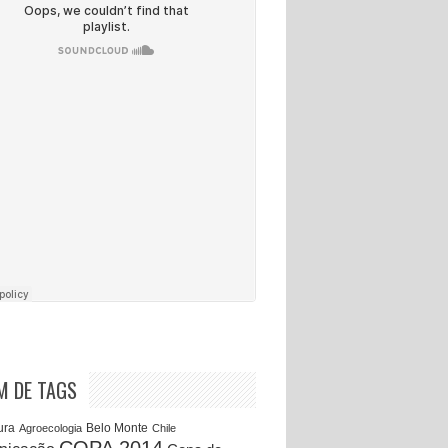
M DE TAGS
Belo Monte
ura
Agroecologia
Chile