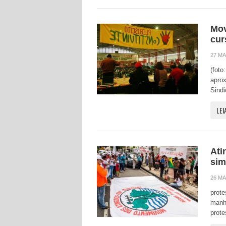
Mov
cur
27 MAI
(foto
aprox
Sindi
LEI
Ati
sim
26 MA
prote
manhã
prote