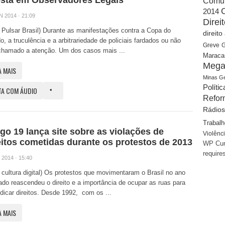
sta em Observadores Legais
Comu
2014
N 2014 · 21:09
Dire
: Pulsar Brasil) Durante as manifestações contra a Copa do
direit
, a truculência e a arbitrariedade de policiais fardados ou não
Greve
G
chamado a atenção. Um dos casos mais ...
Maraca
Mega
A MAIS
Minas Ge
Polític
TA COM ÁUDIO
Refor
Rádios
Trabalh
igo 19 lança site sobre as violações de
Violênc
eitos cometidas durante os protestos de 2013
WP Cum
require
 2014 · 15:40
: cultura digital) Os protestos que movimentaram o Brasil no ano
do reascendeu o direito e a importância de ocupar as ruas para
ndicar direitos. Desde 1992, com os ...
A MAIS