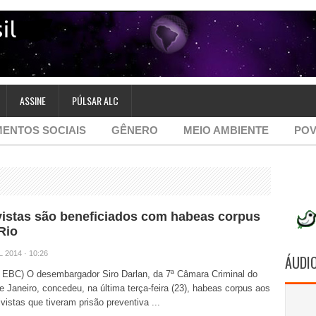
ASSINE
PÚLSAR ALC
ENTOS SOCIAIS
GÊNERO
MEIO AMBIENTE
POV
vistas são beneficiados com habeas corpus
Rio
L 2014 · 10:26
ÁUDI
: EBC) O desembargador Siro Darlan, da 7ª Câmara Criminal do
e Janeiro, concedeu, na última terça-feira (23), habeas corpus aos
ivistas que tiveram prisão preventiva ...