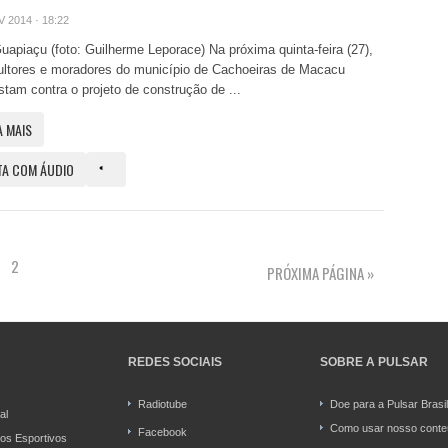
V 2014 · 18:22
uapiaçu (foto: Guilherme Leporace) Na próxima quinta-feira (27),
ultores e moradores do município de Cachoeiras de Macacu
stam contra o projeto de construção de ...
A MAIS
TA COM ÁUDIO
2
PRÓXIMA PÁGINA »
REDES SOCIAIS
SOBRE A PULSAR
Radiotube
Doe para a Pulsar Brasil
al
Como usar nosso cont
Facebook
os Esportivos