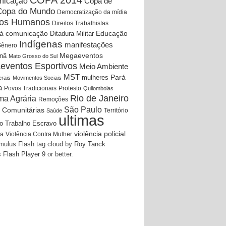
COPA 2014
nicação
Copa de
Copa do Mundo
Democratização da mídia
itos Humanos
Direitos Trabalhistas
Educação
o à comunicação
Ditadura Militar
Indígenas
manifestações
ênero
Megaeventos
nã
Mato Grosso do Sul
eventos Esportivos
Meio Ambiente
MST
Pará
mulheres
rais
Movimentos Sociais
a
Povos Tradicionais
Protesto
Quilombolas
Rio de Janeiro
ma Agrária
Remoções
São Paulo
 Comunitárias
Território
Saúde
ultimas
o
Trabalho Escravo
violência policial
Violência Contra Mulher
ia
ulus Flash tag cloud by
Roy Tanck
s
Flash Player
9 or better.