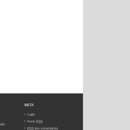
META
Login
Posts
RSS
eúdo
RSS
dos comentários