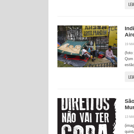
LEI
Ind
Air
19 MA
(foto
Qom 
estã
LEI
São
Mu
13 MA
(imag
quint