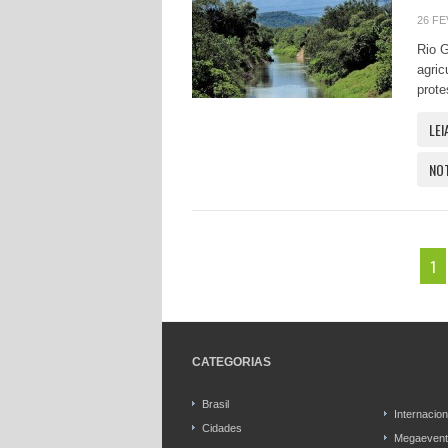
26 FE
Rio G
agric
prote
LEI
NO
1
CATEGORIAS
Brasil
Internacion
Cidades
Megaevent