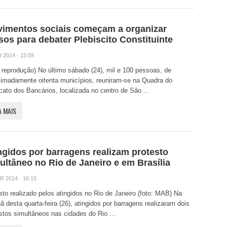
imentos sociais começam a organizar
sos para debater Plebiscito Constituinte
 2014 · 15:59
: reprodução) No último sábado (24), mil e 100 pessoas, de
imadamente oitenta municípios, reuniram-se na Quadra do
cato dos Bancários, localizada no centro de São ...
A MAIS
ngidos por barragens realizam protesto
ultâneo no Rio de Janeiro e em Brasília
R 2014 · 16:15
sto realizado pelos atingidos no Rio de Janeiro (foto: MAB) Na
 desta quarta-feira (26), atingidos por barragens realizaram dois
stos simultâneos nas cidades do Rio ...