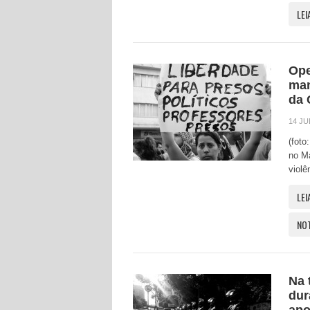
LEI
Ope
man
da 
14 JU
(foto
no Ma
violê
LEI
NO
Na 
dur