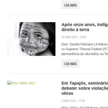
LEIA MAIS
Após onze anos, indí
direito à terra
24 MAR 2015 · 18:02
(foto: Sandra Feliciano ) A Advo
no Supremo Tribunal Federal (ST
permanência de não-indíos na Ter
LEIA MAIS
Em Tapajós, seminári
debater sobre violaçõ
obras
6 MAR 2015 · 17:50
(foto: rádios.ebc) Mulheres ribeir