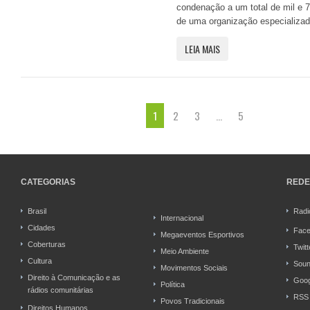
condenação a um total de mil e 7
de uma organização especializada
LEIA MAIS
1
2
3
…
5
CATEGORIAS
REDE
Brasil
Radi
Internacional
Cidades
Fac
Megaeventos Esportivos
Coberturas
Twitt
Meio Ambiente
Cultura
Soun
Movimentos Sociais
Direito à Comunicação e as
Goog
Política
rádios comunitárias
RSS
Povos Tradicionais
Direitos Humanos