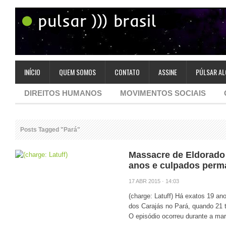
INÍCIO
QUEM SOMOS
CONTATO
ASSINE
PÚLSAR AL
DIREITOS HUMANOS
MOVIMENTOS SOCIAIS
Posts Tagged "Pará"
Massacre de Eldorado
anos e culpados per
17 ABR 2015 · 14:03
(charge: Latuff) Há exatos 19 a
dos Carajás no Pará, quando 21 
O episódio ocorreu durante a mar