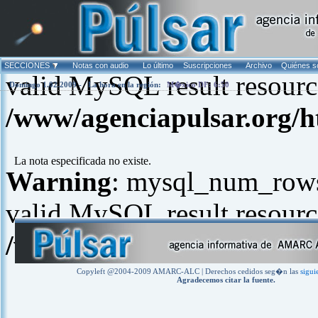
Warning
: mysql_fetch_arra
SECCIONES
Notas con audio
Lo último
Suscripciones
Archivo
Quiénes 
valid MySQL result resourc
Domingo 1.02.2009 -
La hora en la región:
M�xico DF: 6:50
/www/agenciapulsar.org/h
La nota especificada no existe.
Warning
: mysql_num_rows(
valid MySQL result resourc
/www/agenciapulsar.org/h
Copyleft @2004-2009 AMARC-ALC | Derechos cedidos seg�n las
sigui
Agradecemos citar la fuente.