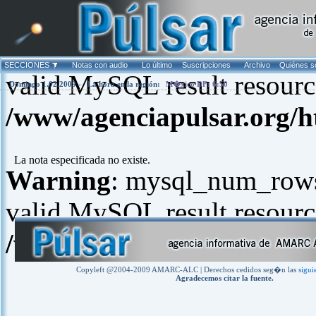
Warning
: mysql_fetch_arra
SECCIONES
Notas con audio
Lo último
Suscripciones
Archivo
Quiénes 
valid MySQL result resourc
Domingo 1.02.2009 -
La hora en la región:
M�xico DF: 6:50
/www/agenciapulsar.org/h
La nota especificada no existe.
Warning
: mysql_num_rows(
valid MySQL result resourc
/www/agenciapulsar.org/h
Copyleft @2004-2009 AMARC-ALC | Derechos cedidos seg�n las
sigui
Agradecemos citar la fuente.