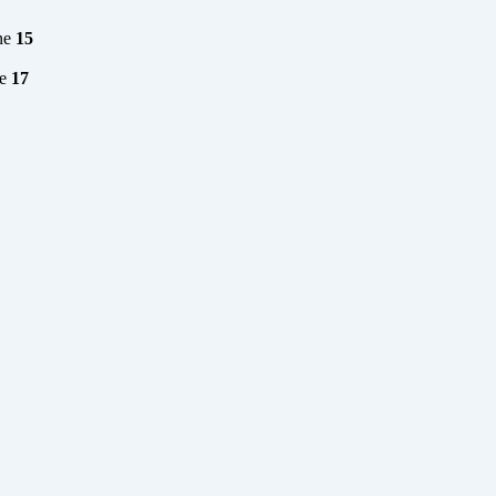
ne
15
ne
17