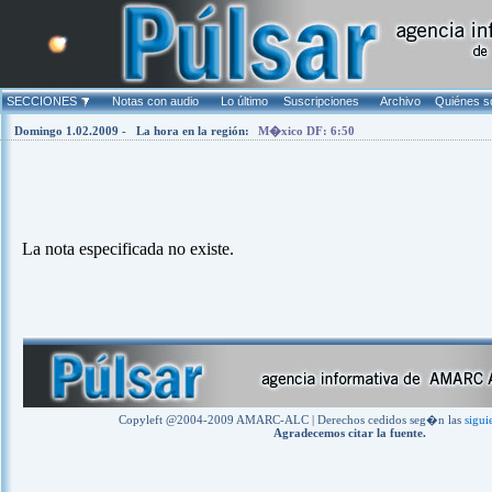
Warning
: mysql_fetch_array(): supplied argument is not a valid MyS
Warning
: mysql_num_rows(): supplied argument is not a valid MySQ
SECCIONES
Notas con audio
Lo último
Suscripciones
Archivo
Quiénes 
Domingo 1.02.2009 -
La hora en la región:
M�xico DF: 6:50
La nota especificada no existe.
Copyleft @2004-2009 AMARC-ALC | Derechos cedidos seg�n las
sigui
Agradecemos citar la fuente.