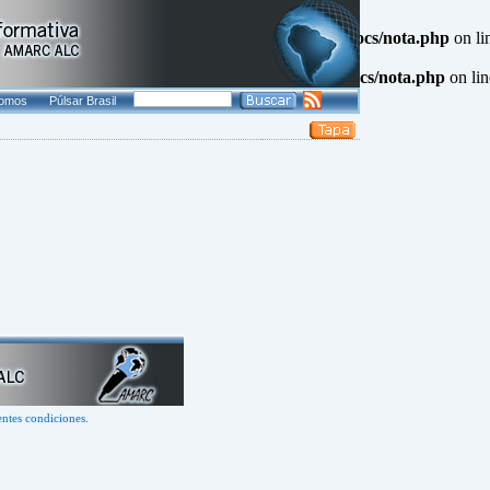
QL result resource in
/www/agenciapulsar.org/htdocs/nota.php
on li
L result resource in
/www/agenciapulsar.org/htdocs/nota.php
on li
somos
Púlsar Brasil
entes condiciones.