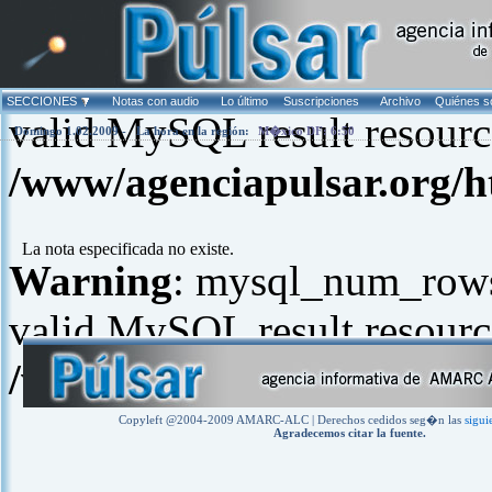
Warning
: mysql_fetch_arra
SECCIONES
Notas con audio
Lo último
Suscripciones
Archivo
Quiénes 
valid MySQL result resourc
Domingo 1.02.2009 -
La hora en la región:
M�xico DF: 6:50
/www/agenciapulsar.org/h
La nota especificada no existe.
Warning
: mysql_num_rows(
valid MySQL result resourc
/www/agenciapulsar.org/h
Copyleft @2004-2009 AMARC-ALC | Derechos cedidos seg�n las
sigui
Agradecemos citar la fuente.