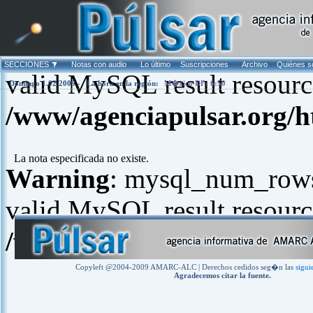
Warning
: mysql_fetch_arra
SECCIONES
Notas con audio
Lo último
Suscripciones
Archivo
Quiénes 
valid MySQL result resourc
Domingo 1.02.2009 -
La hora en la región:
M�xico DF: 6:50
/www/agenciapulsar.org/h
La nota especificada no existe.
Warning
: mysql_num_rows(
valid MySQL result resourc
/www/agenciapulsar.org/h
Copyleft @2004-2009 AMARC-ALC | Derechos cedidos seg�n las
sigui
Agradecemos citar la fuente.