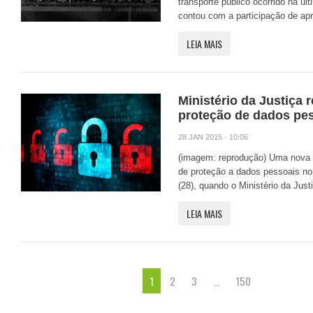
transporte público ocorrido na úl
contou com a participação de ap
LEIA MAIS
Ministério da Justiça
proteção de dados pe
28 JAN 2015 · 10:06
(imagem: reprodução) Uma nova e
de proteção a dados pessoais no B
(28), quando o Ministério da Justi
LEIA MAIS
1
2
3
…
150