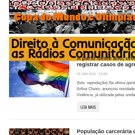
MAIS NOTÍCIAS
A partir deste ano, u
registrar casos de ag
30 JAN 2015 · 13:58
(foto: reprodução) Na última quint
Arthur Chioro, anunciou novidade
Violência, já utilizada pelas unid
LEIA MAIS
População carcerária 