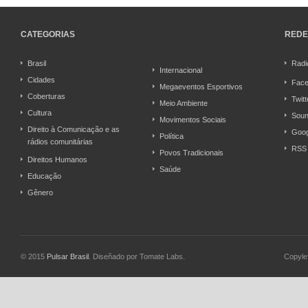
CATEGORIAS
REDE
Brasil
Radi
Internacional
Cidades
Fac
Megaeventos Esportivos
Coberturas
Twitt
Meio Ambiente
Cultura
Soun
Movimentos Sociais
Direito à Comunicação e as
Goog
Política
rádios comunitárias
RSS
Povos Tradicionais
Direitos Humanos
Saúde
Educação
Gênero
© 2015
Pulsar Brasil
. Diseñado por Tomate Labs.
Copyle