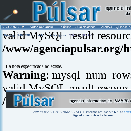
Warning
: mysql_fetch_arra
SECCIONES
Notas con audio
Lo último
Suscripciones
Archivo
Quiénes 
valid MySQL result resourc
Domingo 1.02.2009 -
La hora en la región:
M�xico DF: 6:50
/www/agenciapulsar.org/h
La nota especificada no existe.
Warning
: mysql_num_rows(
valid MySQL result resourc
/www/agenciapulsar.org/h
Copyleft @2004-2009 AMARC-ALC | Derechos cedidos seg�n las
sigui
Agradecemos citar la fuente.