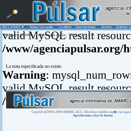
Warning
: mysql_fetch_arra
SECCIONES
Notas con audio
Lo último
Suscripciones
Archivo
Quiénes 
valid MySQL result resourc
Domingo 1.02.2009 -
La hora en la región:
M�xico DF: 6:50
/www/agenciapulsar.org/h
La nota especificada no existe.
Warning
: mysql_num_rows(
valid MySQL result resourc
/www/agenciapulsar.org/h
Copyleft @2004-2009 AMARC-ALC | Derechos cedidos seg�n las
sigui
Agradecemos citar la fuente.