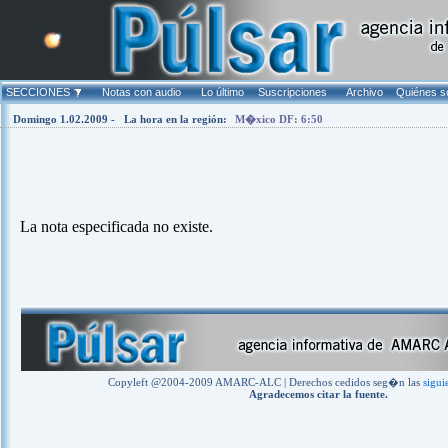
Warning
: mysql_fetch_array(): supplied argument is not a valid MyS
Warning
: mysql_num_rows(): supplied argument is not a valid MySQ
SECCIONES
Notas con audio
Lo último
Suscripciones
Archivo
Quiénes 
Domingo 1.02.2009 -
La hora en la región:
M�xico DF: 6:50
La nota especificada no existe.
Copyleft @2004-2009 AMARC-ALC | Derechos cedidos seg�n las
sigui
Agradecemos citar la fuente.