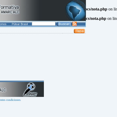
QL result resource in
/www/agenciapulsar.org/htdocs/nota.php
on li
L result resource in
/www/agenciapulsar.org/htdocs/nota.php
on li
somos
Púlsar Brasil
entes condiciones.