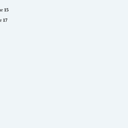
ne
15
ne
17