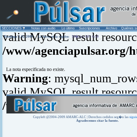
Warning
: mysql_fetch_arra
SECCIONES
Notas con audio
Lo último
Suscripciones
Archivo
Quiénes 
valid MySQL result resourc
Domingo 1.02.2009 -
La hora en la región:
M�xico DF: 6:50
/www/agenciapulsar.org/h
La nota especificada no existe.
Warning
: mysql_num_rows(
valid MySQL result resourc
/www/agenciapulsar.org/h
Copyleft @2004-2009 AMARC-ALC | Derechos cedidos seg�n las
sigui
Agradecemos citar la fuente.