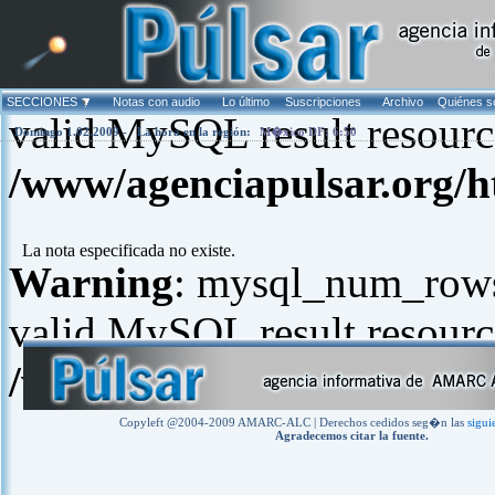
Warning
: mysql_fetch_arra
SECCIONES
Notas con audio
Lo último
Suscripciones
Archivo
Quiénes 
valid MySQL result resourc
Domingo 1.02.2009 -
La hora en la región:
M�xico DF: 6:50
/www/agenciapulsar.org/h
La nota especificada no existe.
Warning
: mysql_num_rows(
valid MySQL result resourc
/www/agenciapulsar.org/h
Copyleft @2004-2009 AMARC-ALC | Derechos cedidos seg�n las
sigui
Agradecemos citar la fuente.