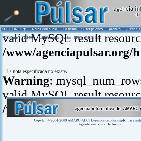
Warning
: mysql_fetch_arra
SECCIONES
Notas con audio
Lo último
Suscripciones
Archivo
Quiénes 
valid MySQL result resourc
Domingo 1.02.2009 -
La hora en la región:
M�xico DF: 6:50
/www/agenciapulsar.org/h
La nota especificada no existe.
Warning
: mysql_num_rows(
valid MySQL result resourc
/www/agenciapulsar.org/h
Copyleft @2004-2009 AMARC-ALC | Derechos cedidos seg�n las
sigui
Agradecemos citar la fuente.