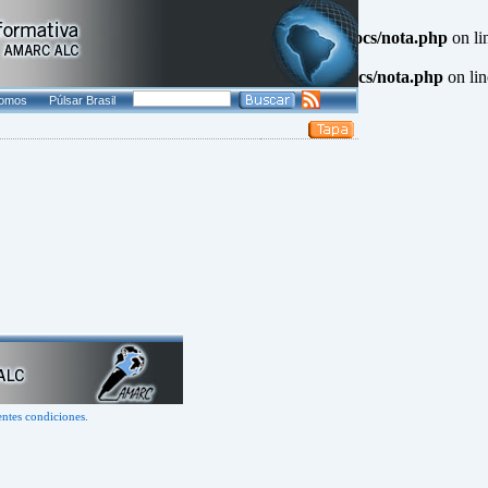
QL result resource in
/www/agenciapulsar.org/htdocs/nota.php
on li
L result resource in
/www/agenciapulsar.org/htdocs/nota.php
on li
somos
Púlsar Brasil
entes condiciones.