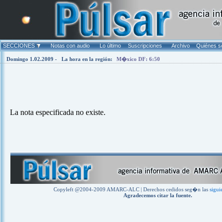
Warning
: mysql_fetch_array(): supplied argument is not a valid MyS
Warning
: mysql_num_rows(): supplied argument is not a valid MySQ
SECCIONES
Notas con audio
Lo último
Suscripciones
Archivo
Quiénes 
Domingo 1.02.2009 -
La hora en la región:
M�xico DF: 6:50
La nota especificada no existe.
Copyleft @2004-2009 AMARC-ALC | Derechos cedidos seg�n las
sigui
Agradecemos citar la fuente.