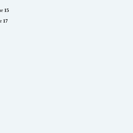
ne
15
ne
17